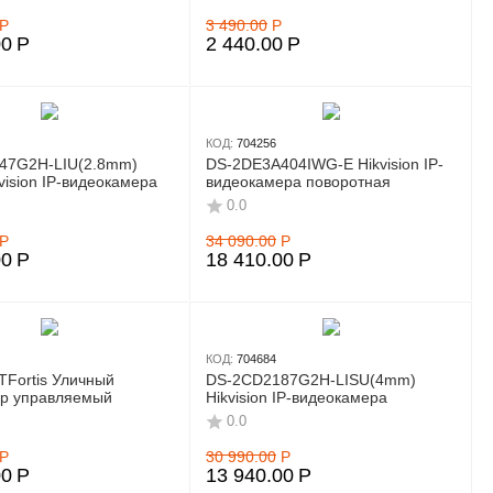
Р
3 490.00
Р
00
Р
2 440.00
Р
КОД:
704256
47G2H-LIU(2.8mm)
DS-2DE3A404IWG-E Hikvision IP-
kvision IP-видеокамера
видеокамера поворотная
0.0
Р
34 090.00
Р
00
Р
18 410.00
Р
КОД:
704684
Fortis Уличный
DS-2CD2187G2H-LISU(4mm)
ор управляемый
Hikvision IP-видеокамера
0.0
Р
30 990.00
Р
00
Р
13 940.00
Р