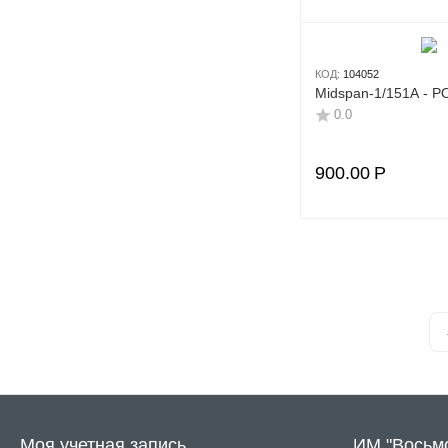
SarmatT
Seagate
КОД:
104052
SkyNet
Midspan-1/151A - P
Space Technology
0.0
Stelberry
Suprlan
900.00
Р
Tantos
Tfortis
Tiandy
TP-Link
Trassir
Ubiquiti
Western Digital
Бастион
Моя учетная запись
ИМ "Восьм