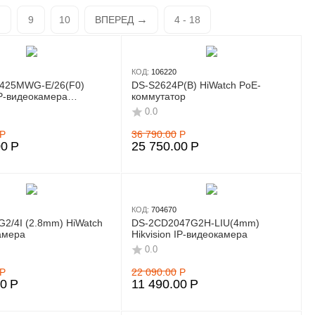
9
10
ВПЕРЕД
4 - 18
КОД:
106220
425MWG-E/26(F0)
DS-S2624P(B) HiWatch PoE-
IP-видеокамера
коммутатор
ая
0.0
Р
36 790.00
Р
00
Р
25 750.00
Р
КОД:
704670
G2/4I (2.8mm) HiWatch
DS-2CD2047G2H-LIU(4mm)
амера
Hikvision IP-видеокамера
0.0
Р
22 090.00
Р
00
Р
11 490.00
Р