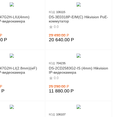
КОД:
106115
47G2H-LIU(4mm)
DS-3E0318P-E/M(C) Hikvision PoE-
IP-видеокамера
коммутатор
0.0
Р
29 490.00
Р
00
Р
20 640.00
Р
КОД:
704235
47G2H-LI(2.8mm)(eF)
DS-2CD2583G2-IS (4mm) Hikvision
IP-видеокамера
IP-видеокамера
0.0
Р
25 290.00
Р
0
Р
11 880.00
Р
КОД:
106107