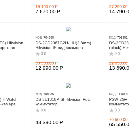
19 190.00
Р
27 290.00
7 670.00
Р
14 790.
КОД:
704680
КОД:
709301
) Hikvision
DS-2CD2087G2H-LIU(2.8mm)
DS-2CD23
воротная
Hikvision IP-видеокамера
(black) Hi
0.0
0.0
30 990.00
Р
22 090.00
12 990.00
Р
13 690.
КОД:
708335
КОД:
TF0006
) HiWatch
DS-3E1318P-SI Hikvision PoE-
PSW-2G+ T
-камера
коммутатор
коммутат
0.0
0.0
70 500.00
43 390.00
Р
65 550.