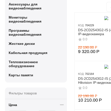
Аксессуары для
видеонаблюдения
Мониторы
видеонаблюдения
КОД:
704229
DS-2CD2543G2-IS (4
Программы
IP-видеокамера
видеонаблюдения
0.0
Жесткие диски
22 190.00
Р
9 320.00
Р
Кабельная продукция
Тепловизионное
оборудование
КОД:
702164
Карты памяти
DS-2CD2543G2-IS (
Hikvision IP-видеок
0.0
Фильтры товаров
22 190.00
Р
10 210.00
Р
Цена