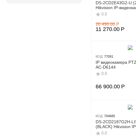
DS-2CD2E43G2-U (
Boya
Hikvision IP-видеок
Cabeus
0.0
Commax
20 490.00
Р
11 270.00
Р
ComOnyX
Dahua
Full Energy
КОД:
77091
Geovision
IP видеокамера PT
AC-D6144
Grundig
0.0
Hikvision
66 900.00
Р
HiWatch
Hyperline
iFLOW
КОД:
704685
Info-Sys
DS-2CD2187G2H-LI
IPPON
(BLACK) Hikvision I
0.0
Just