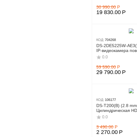
30 990.00
Р
Kabex
19 830.00
Р
KadrON
Legrand
LTV
КОД:
704268
DS-2DE5225W-AE3(T5
MicroTik
IP-видеокамера по
MikroTik
0.0
Neptun
59 590.00
Р
29 790.00
Р
Netac
Netlan
NM
КОД:
106177
Optimus
DS-T200(B) (2.8 mm
Цилиндрическая HD
OSNOVO
0.0
RVi
3 490.00
Р
2 270.00
Р
Samsung