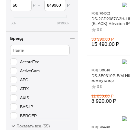
Р
–
Р
КОД:
704682
DS-2CD2087G2H-LI
(BLACK) Hikvision I
50
Р
849900
Р
0.0
Бренд
30 990.00
Р
15 490.00
Р
AccordTec
ActiveCam
КОД:
500516
DS-3E0310P-E/M Hik
APC
коммутатор
0.0
ATIX
11 890.00
Р
AXIS
8 920.00
Р
BAS-IP
BERGER
BEWARD
Показать все (55)
КОД:
704240