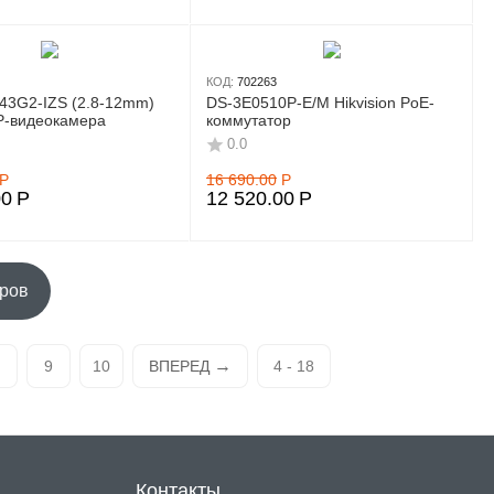
КОД:
702263
43G2-IZS (2.8-12mm)
DS-3E0510P-E/M Hikvision PoE-
IP-видеокамера
коммутатор
0.0
Р
16 690.00
Р
00
Р
12 520.00
Р
аров
9
10
ВПЕРЕД
4 - 18
Контакты