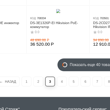
КОД:
708334
КОД:
703501
OE инжектор
DS-3E1326P-EI Hikvision PoE-
DS-2CD27
коммутатор
Hikvision 
0.0
0.0
48 690.00
Р
34 890.00
36 520.00
Р
12 910.
Показать еще 40 тов
НАЗАД
1
2
3
4
5
6
7
8
ой Страж"
Покупательский сервис