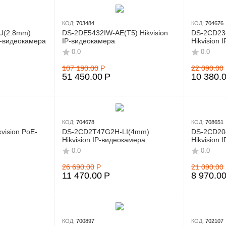
КОД:
703484
КОД:
704676
U(2.8mm)
DS-2DE5432IW-AE(T5) Hikvision
DS-2CD23
P-видеокамера
IP-видеокамера
Hikvision 
0.0
0.0
107 190.00
Р
22 090.00
51 450.00
Р
10 380.
КОД:
704678
КОД:
708651
vision PoE-
DS-2CD2T47G2H-LI(4mm)
DS-2CD20
Hikvision IP-видеокамера
Hikvision 
0.0
0.0
26 690.00
Р
21 090.00
11 470.00
Р
8 970.0
КОД:
700897
КОД:
702107