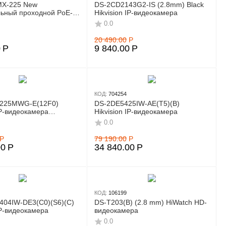
 MX-225 New
DS-2CD2143G2-IS (2.8mm) Black
ьный проходной PoE-
Hikvision IP-видеокамера
0.0
20 490.00
Р
0
Р
9 840.00
Р
КОД:
704254
225MWG-E(12F0)
DS-2DE5425IW-AE(T5)(B)
IP-видеокамера
Hikvision IP-видеокамера
ая
0.0
Р
79 190.00
Р
00
Р
34 840.00
Р
КОД:
106199
404IW-DE3(C0)(S6)(C)
DS‑T203(B) (2.8 mm) HiWatch HD-
IP-видеокамера
видеокамера
0.0