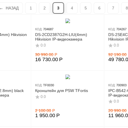
НАЗАД
1
2
3
4
5
6
7
8
КОД:
704687
КОД:
704267
mm) Hikvision
DS-2CD2387G2H-LIU(4mm)
DS-2SE4C
Hikvision IP-видеокамера
Hikvision 
поворотн
0.0
0.0
30 990.00
Р
92 190.00
16 730.00
Р
49 780.
КОД:
TF0030
КОД:
700903
2.8mm) black
Кронштейн для PSW TFortis
IPC-B542-
амера
IP-видеок
0.0
0.0
2 100.00
Р
20 990.00
1 950.00
Р
11 960.