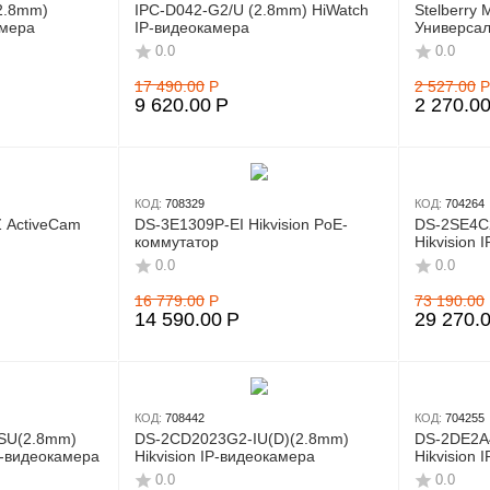
2.8mm)
IPC-D042-G2/U (2.8mm) HiWatch
Stelberry
амера
IP-видеокамера
Универсал
сплиттер
0.0
0.0
17 490.00
Р
2 527.00
Р
9 620.00
Р
2 270.0
КОД:
708329
КОД:
704264
Z ActiveCam
DS-3E1309P-EI Hikvision PoE-
DS-2SE4C
коммутатор
Hikvision 
поворотн
0.0
0.0
16 779.00
Р
73 190.00
14 590.00
Р
29 270.
КОД:
708442
КОД:
704255
SU(2.8mm)
DS-2CD2023G2-IU(D)(2.8mm)
DS-2DE2A
P-видеокамера
Hikvision IP-видеокамера
Hikvision 
0.0
0.0