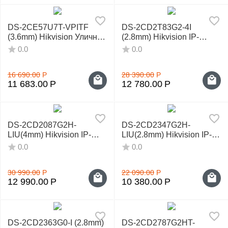
DS-2CE57U7T-VPITF
DS-2CD2T83G2-4I
(3.6mm) Hikvision Уличная
(2.8mm) Hikvision IP-
HD-TV камера
видеокамера
0.0
0.0
16 690.00
Р
28 390.00
Р
11 683.00
Р
12 780.00
Р
DS-2CD2087G2H-
DS-2CD2347G2H-
LIU(4mm) Hikvision IP-
LIU(2.8mm) Hikvision IP-
видеокамера
видеокамера
0.0
0.0
30 990.00
Р
22 090.00
Р
12 990.00
Р
10 380.00
Р
DS-2CD2363G0-I (2.8mm)
DS-2CD2787G2HT-