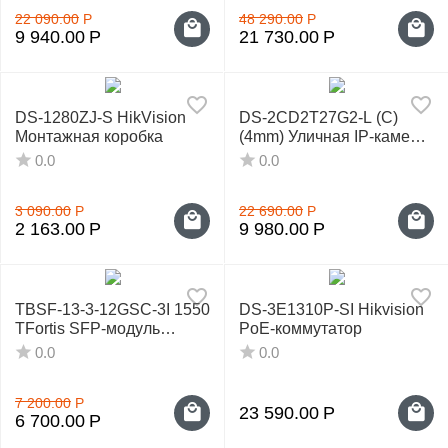
22 090.00
Р
48 290.00
Р
9 940.00
Р
21 730.00
Р
DS-1280ZJ-S HikVision
DS-2CD2T27G2-L (C)
Монтажная коробка
(4mm) Уличная IP‑камера
Hikvision
0.0
0.0
3 090.00
Р
22 690.00
Р
2 163.00
Р
9 980.00
Р
TBSF-13-3-12GSC-3I 1550
DS-3E1310P-SI Hikvision
TFortis SFP-модуль
PoE-коммутатор
оптический
0.0
0.0
7 200.00
Р
23 590.00
Р
6 700.00
Р