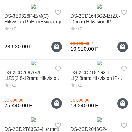
DS-3E0326P-E/M(С)
DS-2CD1643G2-IZ(2.8-
Hikvision PoE-коммутатор
12mm) Hikvision IP-
видеокамера
0.0
0.0
18 190.00
Р
28 930.00
Р
10 910.00
Р
DS-2CD2687G2HT-
DS-2CD2T87G2H-
LIZS(2.8-12mm) Hikvision
LI(2.8mm) Hikvision IP-
IP-видеокамера
видеокамера
0.0
0.0
50 890.00
Р
36 690.00
Р
25 440.00
Р
18 340.00
Р
DS-2CD2T83G2-4I (4mm)
DS-2CD2043G2-