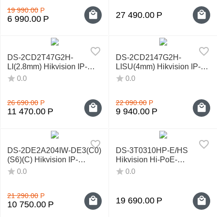
19 990.00
Р
27 490.00
Р
6 990.00
Р
DS-2CD2T47G2H-
DS-2CD2147G2H-
LI(2.8mm) Hikvision IP-
LISU(4mm) Hikvision IP-
видеокамера
видеокамера
0.0
0.0
26 690.00
Р
22 090.00
Р
11 470.00
Р
9 940.00
Р
DS-2DE2A204IW-DE3(C0)
DS-3T0310HP-E/HS
(S6)(C) Hikvision IP-
Hikvision Hi-PoE-
камера поворотная
коммутатор
0.0
0.0
21 290.00
Р
19 690.00
Р
10 750.00
Р