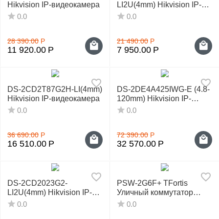
Hikvision IP-видеокамера
LI2U(4mm) Hikvision IP-
видеокамера
0.0
0.0
28 390.00
Р
21 490.00
Р
11 920.00
Р
7 950.00
Р
DS-2CD2T87G2H-LI(4mm)
DS-2DE4A425IWG-E (4.8-
Hikvision IP-видеокамера
120mm) Hikvision IP-
видеокамера поворотная
0.0
0.0
36 690.00
Р
72 390.00
Р
16 510.00
Р
32 570.00
Р
DS-2CD2023G2-
PSW-2G6F+ TFortis
LI2U(4mm) Hikvision IP-
Уличный коммутатор
видеокамера
управляемый
0.0
0.0