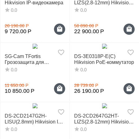
Hikvision IP-видеокамера
LIZS(2.8-12mm) Hikvision
IP-видеокамера
0.0
0.0
20 190.00
Р
50 890.00
Р
9 720.00
Р
22 900.00
Р
SG-Cam TFortis
DS-3E0318P-E(C)
Грозозащита для
Hikvision PoE-коммутатор
видеокамер
0.0
0.0
11 650.00
Р
28 739.00
Р
10 850.00
Р
26 190.00
Р
DS-2CD2147G2H-
DS-2CD2647G2HT-
LISU(2.8mm) Hikvision IP-
LIZS(2.8-12mm) Hikvision
видеокамера
IP-видеокамера
0.0
0.0