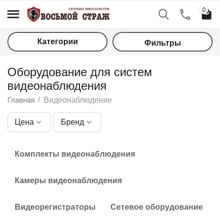
0
Категории
Фильтры
Оборудование для систем
видеонаблюдения
Главная
/
Видеонаблюдение
Цена
Бренд
у
Комплекты видеонаблюдения
у
у
Камеры видеонаблюдения
у
Видеорегистраторы
Сетевое оборудование