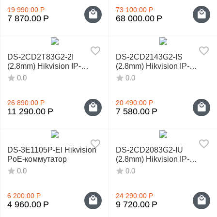
19 990.00
Р
73 100.00
Р
7 870.00
Р
68 000.00
Р
DS-2CD2T83G2-2I
DS-2CD2143G2-IS
(2.8mm) Hikvision IP-
(2.8mm) Hikvision IP-
видеокамера
видеокамера
0.0
0.0
26 890.00
Р
20 490.00
Р
11 290.00
Р
7 580.00
Р
DS-3E1105P-EI Hikvision
DS-2CD2083G2-IU
PoE-коммутатор
(2.8mm) Hikvision IP-
видеокамера
0.0
0.0
6 200.00
Р
24 290.00
Р
4 960.00
Р
9 720.00
Р