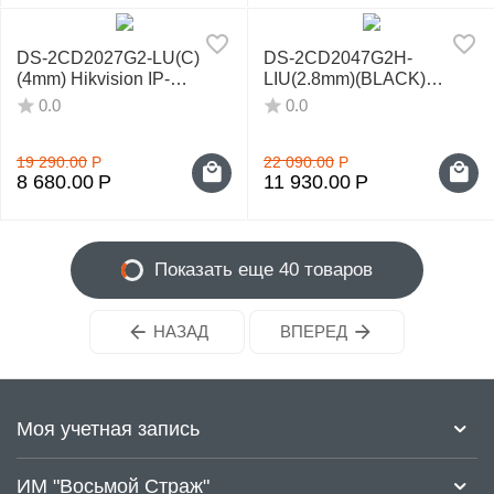
DS-2CD2027G2-LU(C)
DS-2CD2047G2H-
(4mm) Hikvision IP-
LIU(2.8mm)(BLACK)
видеокамера
Hikvision IP-видеокамера
0.0
0.0
19 290.00
Р
22 090.00
Р
8 680.00
Р
11 930.00
Р
Показать еще 40 товаров
НАЗАД
ВПЕРЕД
Моя учетная запись
ИМ "Восьмой Страж"