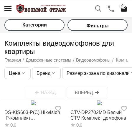
0
Категории
Фильтры
Комплекты видеодомофонов для
квартиры
Главная
/
Домофонные системы
/
Видеодомофоны
/
Компле
Цена
Бренд
Размер экрана по диагонали
у
НАЗАД
ВПЕРЕД
у
у
DS-KIS603-P(C) Hikvision
CTV-DP2702MD Белый
IP-комплект
CTV Комплект домофона
у
видеодомофонии
0.0
0.0