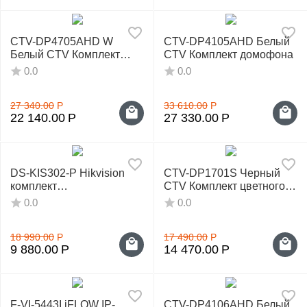
CTV-DP4705AHD W
CTV-DP4105AHD Белый
Белый CTV Комплект
CTV Комплект домофона
домофона
0.0
0.0
27 340.00
Р
33 610.00
Р
22 140.00
Р
27 330.00
Р
DS-KIS302-P Hikvision
CTV-DP1701S Черный
комплект
CTV Комплект цветного
видеодомофонии
видеодомофона
0.0
0.0
18 990.00
Р
17 490.00
Р
9 880.00
Р
14 470.00
Р
F-VI-5443I iFLOW IP-
CTV-DP4106AHD Белый