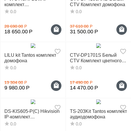
комплект
CTV Комплект домофона
видеодомофонии
0.0
0.0
28 690.00
Р
37 610.00
Р
18 650.00
Р
31 500.00
Р
LILU kit Tantos комплект
CTV-DP1701S Белый
домофона
CTV Комплект цветного
видеодомофона
0.0
0.0
13 304.00
Р
17 490.00
Р
9 980.00
Р
14 470.00
Р
DS-KIS605-P(С) Hikvision
TS-203Kit Tantos комплект
IP-комплект
аудиодомофона
видеодомофонии
0.0
0.0