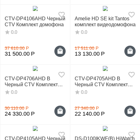
CTV-DP4106AHD Черный
Amelie HD SE kit Tantos
CTV Комплект домофона
комплект видеодомофона
0.0
0.0
37 610.00
Р
17 511.00
Р
31 500.00
Р
13 130.00
Р
CTV-DP4706AHD B
CTV-DP4705AHD B
Черный CTV Комплект
Черный CTV Комплект
домофона
домофона
0.0
0.0
30 110.00
Р
27 340.00
Р
24 330.00
Р
22 140.00
Р
CTV-DP4105AHD Черный
DS-D100IKWF(B) HiWatch