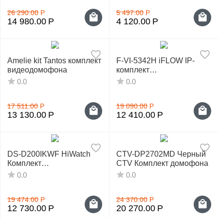
26 290.00
Р
5 497.00
Р
14 980.00
Р
4 120.00
Р
Amelie kit Tantos комплект
F-VI-5342H iFLOW IP-
видеодомофона
комплект
видеодомофонии
0.0
0.0
17 511.00
Р
19 090.00
Р
13 130.00
Р
12 410.00
Р
DS-D200IKWF HiWatch
CTV-DP2702MD Черный
Комплект
CTV Комплект домофона
видеодомофона
0.0
0.0
19 474.00
Р
24 370.00
Р
12 730.00
Р
20 270.00
Р