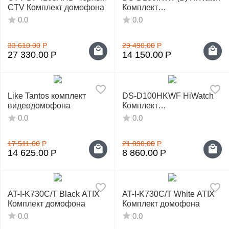
CTV Комплект домофона
Комплект
видеодомофона
0.0
0.0
33 610.00
Р
29 490.00
Р
27 330.00
Р
14 150.00
Р
Like Tantos комплект
DS-D100HKWF HiWatch
видеодомофона
Комплект
видеодомофона
0.0
0.0
17 511.00
Р
21 090.00
Р
14 625.00
Р
8 860.00
Р
AT-I-K730C/T Black ATIX
AT-I-K730C/T White ATIX
Комплект домофона
Комплект домофона
0.0
0.0