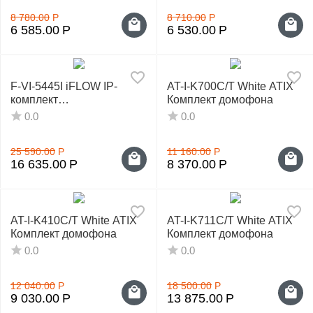
8 780.00
Р
8 710.00
Р
6 585.00
Р
6 530.00
Р
F-VI-5445I iFLOW IP-
AT-I-K700C/T White ATIX
комплект
Комплект домофона
видеодомофонии
0.0
0.0
25 590.00
Р
11 160.00
Р
16 635.00
Р
8 370.00
Р
AT-I-K410C/T White ATIX
AT-I-K711C/T White ATIX
Комплект домофона
Комплект домофона
0.0
0.0
12 040.00
Р
18 500.00
Р
9 030.00
Р
13 875.00
Р