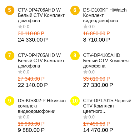
CTV-DP4706AHD W
DS-D100KF HiWatch
5
6
Белый CTV Комплект
Комплект
домофона
видеодомофона
30 110.00
Р
16 890.00
Р
24 330.00
Р
8 710.00
Р
CTV-DP4705AHD W
CTV-DP4105AHD
7
8
Белый CTV Комплект
Белый CTV Комплект
домофона
домофона
27 340.00
Р
33 610.00
Р
22 140.00
Р
27 330.00
Р
0.0
0.0
DS-KIS302-P Hikvision
CTV-DP1701S Черный
9
10
комплект
CTV Комплект
видеодомофонии
цветного
видеодомофона
18 990.00
Р
17 490.00
Р
9 880.00
Р
14 470.00
Р