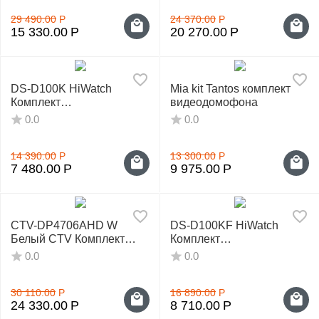
у
29 490.00
Р
24 370.00
Р
15 330.00
Р
20 270.00
Р
DS-D100K HiWatch
Mia kit Tantos комплект
Комплект
видеодомофона
видеодомофона
0.0
0.0
14 390.00
Р
13 300.00
Р
7 480.00
Р
9 975.00
Р
CTV-DP4706AHD W
DS-D100KF HiWatch
Белый CTV Комплект
Комплект
домофона
видеодомофона
0.0
0.0
30 110.00
Р
16 890.00
Р
24 330.00
Р
8 710.00
Р