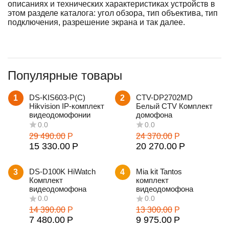
описаниях и технических характеристиках устройств в
этом разделе каталога: угол обзора, тип объектива, тип
подключения, разрешение экрана и так далее.
Популярные товары
DS-KIS603-P(C)
CTV-DP2702MD
1
2
Hikvision IP-комплект
Белый CTV Комплект
видеодомофонии
домофона
29 490.00
Р
24 370.00
Р
15 330.00
Р
20 270.00
Р
DS-D100K HiWatch
Mia kit Tantos
3
4
Комплект
комплект
видеодомофона
видеодомофона
14 390.00
Р
13 300.00
Р
7 480.00
Р
9 975.00
Р