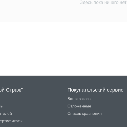
Здесь пока ничего нет
ой Страж"
Покупательский сервис
Ваши заказы
зь
Отложенные
ателей
Список сравнения
ертификаты