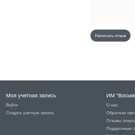
Написать отзыв
Моя учетная запись
ИМ "Восьм
Войти
О нас
Создать учетную запись
Обратная свя
Отзывы покуп
Подарочные с