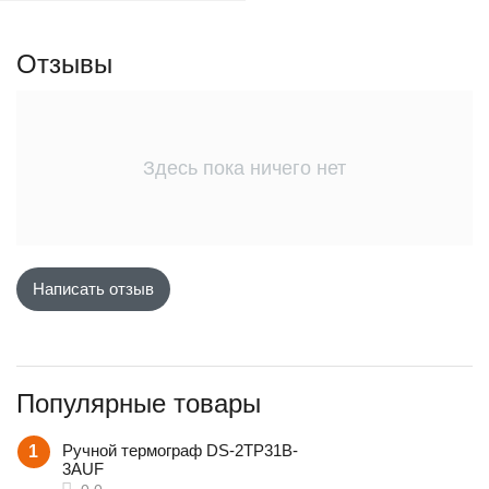
у
Отзывы
Здесь пока ничего нет
Написать отзыв
Популярные товары
Ручной термограф DS-2TP31B-
1
3AUF