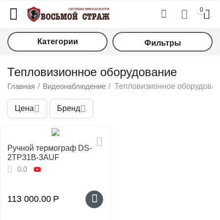
0
Категории
Фильтры
Тепловизионное оборудование
Главная
/
Видеонаблюдение
/
Тепловизионное оборудова
Цена
Бренд
у
Ручной термограф DS-
2TP31B-3AUF
у
0.0
у
113 000.00
Р
у