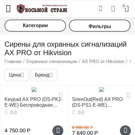
0
Категории
Фильтры
Сирены для охранных сигнализаций
AX PRO от Hikvision
Главная
/
Охранные сигнализации
/
AX PRO от Hikvision
/
С
Цена
Бренд
у
у
Keypad AX PRO (DS-PK1-
SirenOut(Red) AX PRO
E-WE) Беспроводная
(DS-PS1-E-WE)
у
LED-клавиатура
Беспроводной уличный
0.0
0.0
оповещатель
у
8 990.00
Р
4 750.00
Р
7 640.00
Р