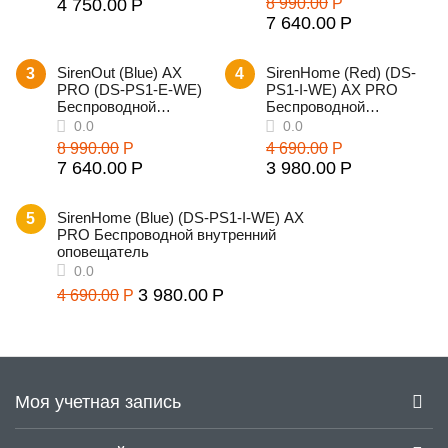
4 750.00
Р
8 990.00
Р
7 640.00
Р
SirenOut (Blue) AX
SirenHome (Red) (DS-
3
4
PRO (DS-PS1-E-WE)
PS1-I-WE) AX PRO
Беспроводной
Беспроводной
уличный оповещатель
внутренний
0.0
0.0
оповещатель
8 990.00
Р
4 690.00
Р
7 640.00
Р
3 980.00
Р
SirenHome (Blue) (DS-PS1-I-WE) AX
5
PRO Беспроводной внутренний
оповещатель
0.0
0.0
3 980.00
Р
4 690.00
Р
Моя учетная запись