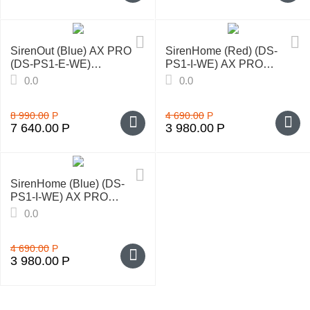
у
SirenOut (Blue) AX PRO
SirenHome (Red) (DS-
(DS-PS1-E-WE)
PS1-I-WE) AX PRO
Беспроводной уличный
Беспроводной
0.0
0.0
оповещатель
внутренний оповещатель
8 990.00
Р
4 690.00
Р
7 640.00
Р
3 980.00
Р
SirenHome (Blue) (DS-
PS1-I-WE) AX PRO
Беспроводной
0.0
внутренний оповещатель
4 690.00
Р
3 980.00
Р