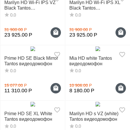
Marilyn HD Wi-Fi IPS VZ
Marilyn HD Wi-Fi IPS XL
Black Tantos
Black Tantos
видеодомофон
видеодомофон
0.0
0.0
31 900.00
Р
31 900.00
Р
23 925.00
Р
23 925.00
Р
Prime HD SE Black Mirror
Mia HD white Tantos
Tantos видеодомофон
видеодомофон
0.0
0.0
15 077.00
Р
10 906.00
Р
11 310.00
Р
8 180.00
Р
Prime HD SE XL White
Marilyn HD s VZ (white)
Tantos видеодомофон
Tantos видеодомофон
0.0
0.0