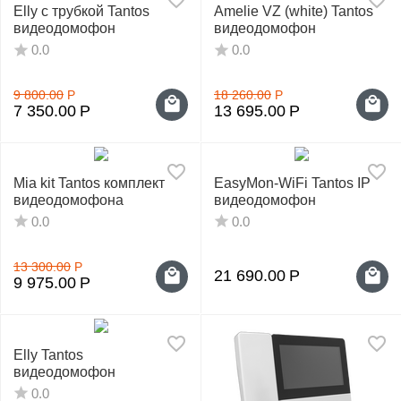
Elly с трубкой Tantos
Amelie VZ (white) Tantos
видеодомофон
видеодомофон
0.0
0.0
9 800.00
Р
18 260.00
Р
7 350.00
Р
13 695.00
Р
Mia kit Tantos комплект
EasyMon-WiFi Tantos IP
видеодомофона
видеодомофон
0.0
0.0
13 300.00
Р
21 690.00
Р
9 975.00
Р
Elly Tantos
видеодомофон
0.0