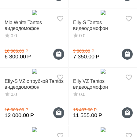
Mia White Tantos
Elly-S Tantos
видеодомофон
видеодомофон
0.0
0.0
10 906.00
Р
9 800.00
Р
6 300.00
Р
7 350.00
Р
Elly-S VZ с трубкой Tantos
Elly VZ Tantos
видеодомофон
видеодомофон
0.0
0.0
16 000.00
Р
15 407.00
Р
12 000.00
Р
11 555.00
Р