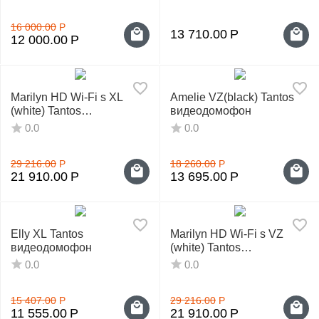
16 000.00
Р
13 710.00
Р
12 000.00
Р
Marilyn HD Wi-Fi s XL
Amelie VZ(black) Tantos
(white) Tantos
видеодомофон
видеодомофон
0.0
0.0
29 216.00
Р
18 260.00
Р
21 910.00
Р
13 695.00
Р
Elly XL Tantos
Marilyn HD Wi-Fi s VZ
видеодомофон
(white) Tantos
видеодомофон
0.0
0.0
15 407.00
Р
29 216.00
Р
11 555.00
Р
21 910.00
Р