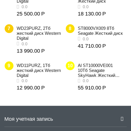
Digital
Жесткий диск
0.0
0.0
25 500.00
Р
18 130.00
Р
WD23PURZ, 2Тб
ST8000VX009 8Тб
7
8
жесткий диск Western
Seagate Жесткий диск
Digital
41 710.00
Р
0.0
13 990.00
Р
0.0
WD11PURZ, 1Тб
Al ST10000VE001
9
10
жесткий диск Western
10Tб Seagate
Digital
SkyHawk Жесткий
диск
12 990.00
Р
55 910.00
Р
0.0
0.0
Моя учетная запись
0.0