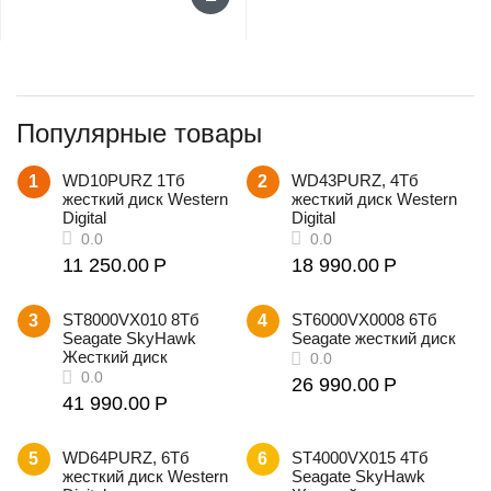
Популярные товары
WD10PURZ 1Тб
WD43PURZ, 4Тб
1
2
жесткий диск Western
жесткий диск Western
Digital
Digital
11 250.00
Р
18 990.00
Р
ST8000VX010 8Tб
ST6000VX0008 6Тб
3
4
Seagate SkyHawk
Seagate жесткий диск
Жесткий диск
26 990.00
Р
41 990.00
Р
WD64PURZ, 6Тб
ST4000VX015 4Tб
5
6
жесткий диск Western
Seagate SkyHawk