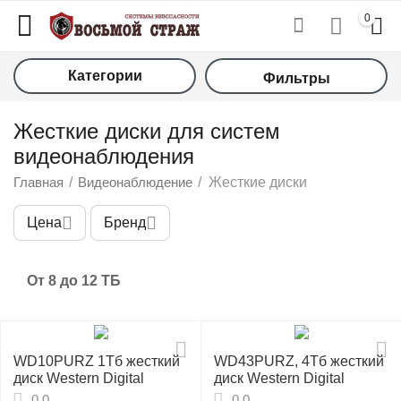
0
Категории
Фильтры
Жесткие диски для систем
видеонаблюдения
Главная
/
Видеонаблюдение
/
Жесткие диски
Цена
Бренд
у
От 8 до 12 ТБ
у
у
WD10PURZ 1Тб жесткий
WD43PURZ, 4Тб жесткий
у
диск Western Digital
диск Western Digital
0.0
0.0