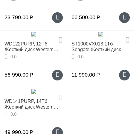
23 790.00
Р
66 500.00
Р
WD122PURP, 12Тб
ST1000VX013 1Тб
Жесткий диск Western
Seagate Жесткий диск
Digital
0.0
0.0
56 990.00
Р
11 990.00
Р
WD141PURP, 14Тб
Жесткий диск Western
Digital Purple Pro
0.0
49 990.00
Р