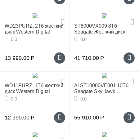
WD23PURZ, 2Тб жесткий
ST8000VX009 8Тб
диск Western Digital
Seagate Жесткий диск
0.0
0.0
13 990.00
Р
41 710.00
Р
WD11PURZ, 1Тб жесткий
Al ST10000VE001 10Tб
диск Western Digital
Seagate SkyHawk
Жесткий диск
0.0
0.0
12 990.00
Р
55 910.00
Р