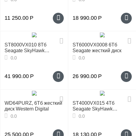
у
11 250.00
Р
18 990.00
Р
ST8000VX010 8Tб
ST6000VX0008 6Тб
Seagate SkyHawk
Seagate жесткий диск
Жесткий диск
0.0
0.0
41 990.00
Р
26 990.00
Р
WD64PURZ, 6Тб жесткий
ST4000VX015 4Tб
диск Western Digital
Seagate SkyHawk
Жесткий диск
0.0
0.0
25 500.00
Р
18 130.00
Р