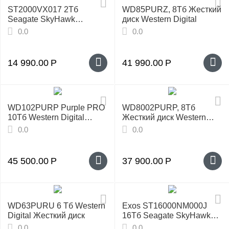
ST2000VX017 2Tб
WD85PURZ, 8Тб Жесткий
Seagate SkyHawk
диск Western Digital
Жесткий диск
0.0
0.0
14 990.00
Р
41 990.00
Р
WD102PURP Purple PRO
WD8002PURP, 8Тб
10Тб Western Digital
Жесткий диск Western
Жесткий диск
Digital
0.0
0.0
45 500.00
Р
37 900.00
Р
WD63PURU 6 Тб Western
Exos ST16000NM000J
Digital Жесткий диск
16Tб Seagate SkyHawk
Жесткий диск
0.0
0.0