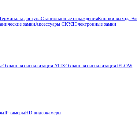
Терминалы доступа
Стационарные ограждения
Кнопки выхода
Эл
анические замки
Аксессуары СКУД
Электронные замки
ua
Охранная сигнализация ATIX
Охранная сигнализация iFLOW
ры
IP камеры
HD видеокамеры