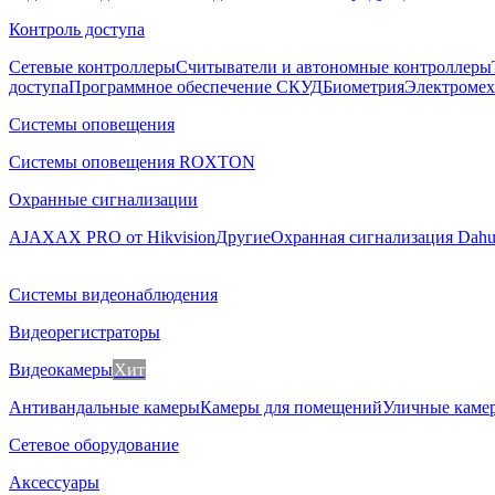
Контроль доступа
Сетевые контроллеры
Считыватели и автономные контроллеры
доступа
Программное обеспечение СКУД
Биометрия
Электромех
Системы оповещения
Системы оповещения ROXTON
Охранные сигнализации
AJAX
AX PRO от Hikvision
Другие
Охранная сигнализация Dah
Системы видеонаблюдения
Видеорегистраторы
Видеокамеры
Хит
Антивандальные камеры
Камеры для помещений
Уличные каме
Сетевое оборудование
Аксессуары