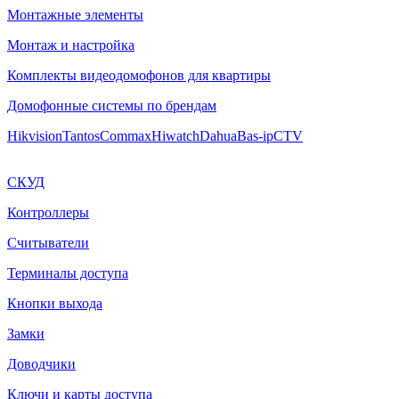
Монтажные элементы
Монтаж и настройка
Комплекты видеодомофонов для квартиры
Домофонные системы по брендам
Hikvision
Tantos
Commax
Hiwatch
Dahua
Bas-ip
CTV
СКУД
Контроллеры
Считыватели
Терминалы доступа
Кнопки выхода
Замки
Доводчики
Ключи и карты доступа