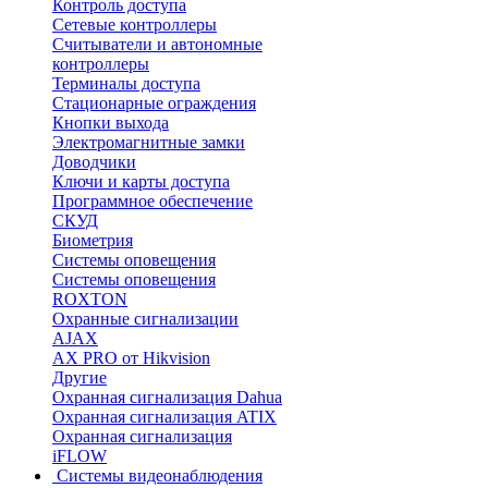
Контроль доступа
Сетевые контроллеры
Считыватели и автономные
контроллеры
Терминалы доступа
Стационарные ограждения
Кнопки выхода
Электромагнитные замки
Доводчики
Ключи и карты доступа
Программное обеспечение
СКУД
Биометрия
Системы оповещения
Системы оповещения
ROXTON
Охранные сигнализации
AJAX
AX PRO от Hikvision
Другие
Охранная сигнализация Dahua
Охранная сигнализация ATIX
Охранная сигнализация
iFLOW
Системы видеонаблюдения