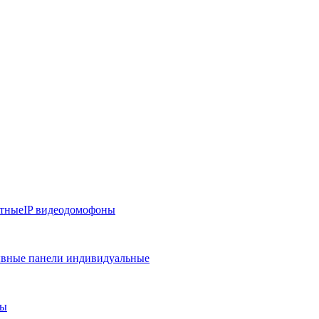
тные
IP видеодомофоны
вные панели индивидуальные
ры