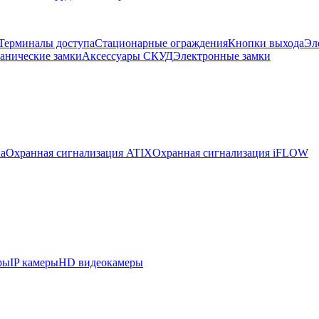
Терминалы доступа
Стационарные ограждения
Кнопки выхода
Эл
анические замки
Аксессуары СКУД
Электронные замки
ua
Охранная сигнализация ATIX
Охранная сигнализация iFLOW
ры
IP камеры
HD видеокамеры