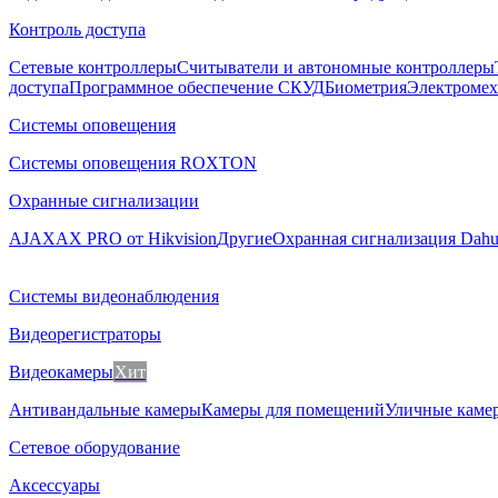
Контроль доступа
Сетевые контроллеры
Считыватели и автономные контроллеры
доступа
Программное обеспечение СКУД
Биометрия
Электромех
Системы оповещения
Системы оповещения ROXTON
Охранные сигнализации
AJAX
AX PRO от Hikvision
Другие
Охранная сигнализация Dah
Системы видеонаблюдения
Видеорегистраторы
Видеокамеры
Хит
Антивандальные камеры
Камеры для помещений
Уличные каме
Сетевое оборудование
Аксессуары