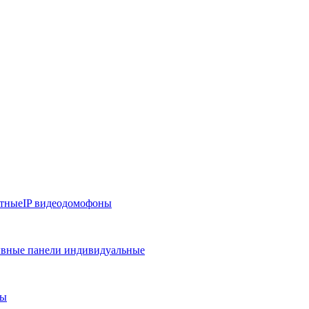
тные
IP видеодомофоны
вные панели индивидуальные
ры