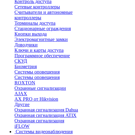
Контроль доступа
Сетевые контроллеры
Считыватели и автономные
контроллеры
Терминалы доступа
Стационарные ограждения
Кнопки выхода
Электромагнитные замки
Доводчики
Ключи и карты доступа
Программное обеспечение
СКУД
Биометрия
Системы оповещения
Системы оповещения
ROXTON
Охранные сигнализации
AJAX
AX PRO от Hikvision
Другие
Охранная сигнализация Dahua
Охранная сигнализация ATIX
Охранная сигнализация
iFLOW
Системы видеонаблюдения