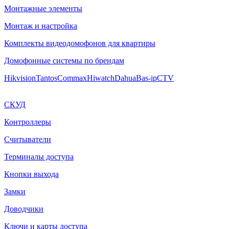
Монтажные элементы
Монтаж и настройка
Комплекты видеодомофонов для квартиры
Домофонные системы по брендам
Hikvision
Tantos
Commax
Hiwatch
Dahua
Bas-ip
CTV
СКУД
Контроллеры
Считыватели
Терминалы доступа
Кнопки выхода
Замки
Доводчики
Ключи и карты доступа