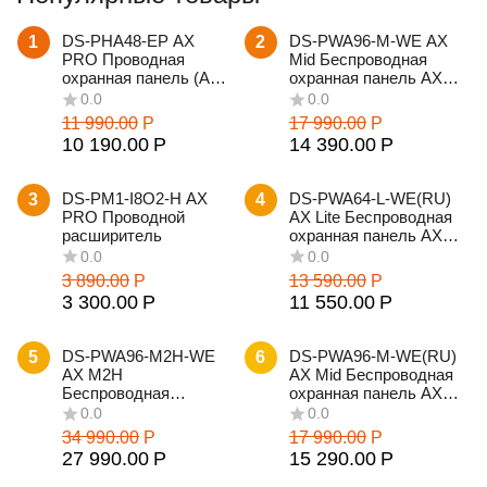
DS-PHA48-EP AX
DS-PWA96-M-WE AX
1
2
PRO Проводная
Mid Беспроводная
охранная панель (AX
охранная панель AX
Hybrid PRO)
PRO
11 990.00
Р
17 990.00
Р
10 190.00
Р
14 390.00
Р
DS-PM1-I8O2-H AX
DS-PWA64-L-WE(RU)
3
4
PRO Проводной
AX Lite Беспроводная
расширитель
охранная панель AX
PRO
3 890.00
Р
13 590.00
Р
3 300.00
Р
11 550.00
Р
0.0
0.0
DS-PWA96-M2H-WE
DS-PWA96-M-WE(RU)
5
6
AX M2H
AX Mid Беспроводная
Беспроводная
охранная панель AX
охранная панель AX
PRO
PRO
34 990.00
Р
17 990.00
Р
27 990.00
Р
15 290.00
Р