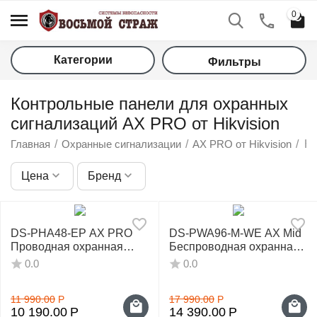
0
Категории
Фильтры
Контрольные панели для охранных
сигнализаций AX PRO от Hikvision
Главная
/
Охранные сигнализации
/
AX PRO от Hikvision
/
Ко
Цена
Бренд
у
у
DS-PHA48-EP AX PRO
DS-PWA96-M-WE AX Mid
Проводная охранная
Беспроводная охранная
у
панель (AX Hybrid PRO)
панель AX PRO
0.0
0.0
у
11 990.00
Р
17 990.00
Р
10 190.00
Р
14 390.00
Р