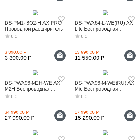
у
DS-PM1-I8O2-H AX PRO
DS-PWA64-L-WE(RU) AX
Проводной расширитель
Lite Беспроводная
охранная панель AX PRO
0.0
0.0
3 890.00
Р
13 590.00
Р
3 300.00
Р
11 550.00
Р
DS-PWA96-M2H-WE AX
DS-PWA96-M-WE(RU) AX
M2H Беспроводная
Mid Беспроводная
охранная панель AX PRO
охранная панель AX PRO
0.0
0.0
34 990.00
Р
17 990.00
Р
27 990.00
Р
15 290.00
Р