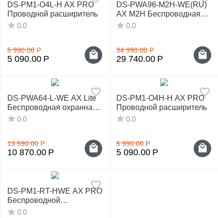
DS-PM1-O4L-H AX PRO
DS-PWA96-M2H-WE(RU)
Проводной расширитель
AX M2H Беспроводная
охранная панель AX PRO
0.0
0.0
5 990.00
Р
34 990.00
Р
5 090.00
Р
29 740.00
Р
DS-PWA64-L-WE AX Lite
DS-PM1-O4H-H AX PRO
Беспроводная охранная
Проводной расширитель
панель AX PRO
0.0
0.0
13 590.00
Р
5 990.00
Р
10 870.00
Р
5 090.00
Р
DS-PM1-RT-HWE AX PRO
Беспроводной
радиорасширитель
0.0