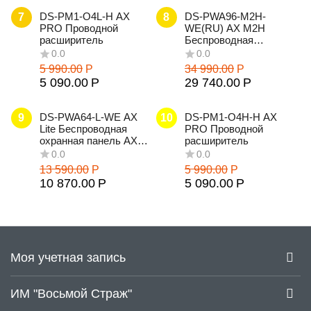
0.0
0.0
DS-PM1-O4L-H AX
DS-PWA96-M2H-
7
8
PRO Проводной
WE(RU) AX M2H
расширитель
Беспроводная
охранная панель AX
PRO
5 990.00
Р
34 990.00
Р
5 090.00
Р
29 740.00
Р
DS-PWA64-L-WE AX
DS-PM1-O4H-H AX
9
10
0.0
0.0
Lite Беспроводная
PRO Проводной
охранная панель AX
расширитель
PRO
13 590.00
Р
5 990.00
Р
10 870.00
Р
5 090.00
Р
0.0
0.0
Моя учетная запись
ИМ "Восьмой Страж"