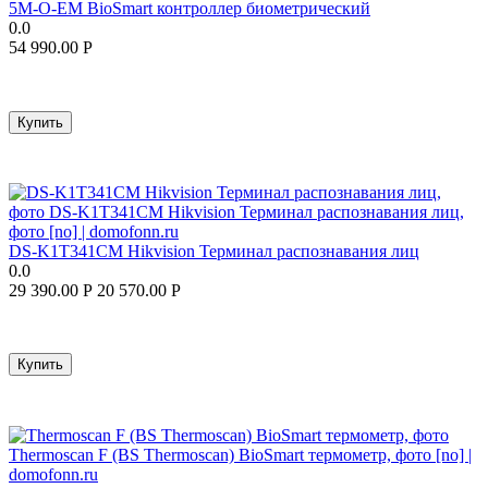
5M-O-EM BioSmart контроллер биометрический
0.0
54 990.00
Р
Купить
DS-K1T341CM Hikvision Терминал распознавания лиц
0.0
29 390.00
Р
20 570.00
Р
Купить