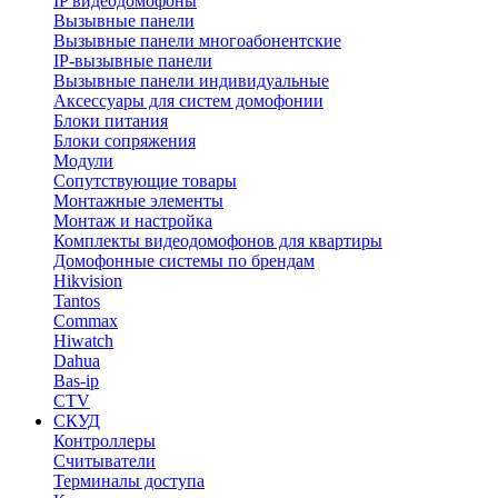
IP видеодомофоны
Вызывные панели
Вызывные панели многоабонентские
IP-вызывные панели
Вызывные панели индивидуальные
Аксессуары для систем домофонии
Блоки питания
Блоки сопряжения
Модули
Сопутствующие товары
Монтажные элементы
Монтаж и настройка
Комплекты видеодомофонов для квартиры
Домофонные системы по брендам
Hikvision
Tantos
Commax
Hiwatch
Dahua
Bas-ip
CTV
СКУД
Контроллеры
Считыватели
Терминалы доступа