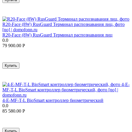
R20-Face (8W) RusGuard Терминал распознавания лиц
0.0
79 900.00
Р
Купить
4-E-MF-T-L BioSmart контроллер биометрический
0.0
85 580.00
Р
Купить