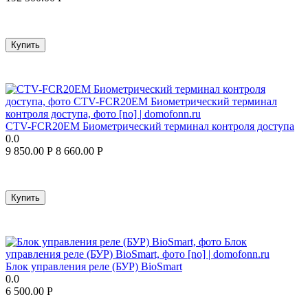
Купить
CTV-FCR20EM Биометрический терминал контроля доступа
0.0
9 850.00
Р
8 660.00
Р
Купить
Блок управления реле (БУР) BioSmart
0.0
6 500.00
Р