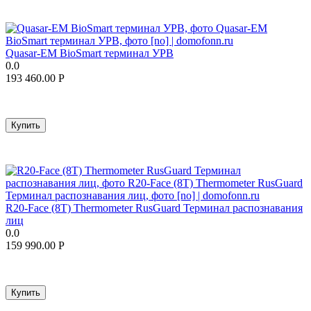
Quasar-EM BioSmart терминал УРВ
0.0
193 460.00
Р
Купить
R20-Face (8T) Thermometer RusGuard Терминал распознавания
лиц
0.0
159 990.00
Р
Купить