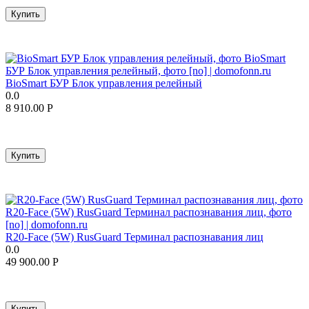
Купить
BioSmart БУР Блок управления релейный
0.0
8 910.00
Р
Купить
R20-Face (5W) RusGuard Терминал распознавания лиц
0.0
49 900.00
Р
Купить