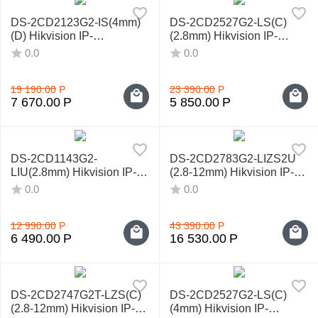
DS-2CD2123G2-IS(4mm)
DS-2CD2527G2-LS(С)
(D) Hikvision IP-
(2.8mm) Hikvision IP-
видеокамера
видеокамера
0.0
0.0
19 190.00
Р
23 390.00
Р
7 670.00
Р
5 850.00
Р
DS-2CD1143G2-
DS-2CD2783G2-LIZS2U
LIU(2.8mm) Hikvision IP-
(2.8-12mm) Hikvision IP-
видеокамера
видеокамера
0.0
0.0
12 990.00
Р
43 390.00
Р
6 490.00
Р
16 530.00
Р
DS-2CD2747G2T-LZS(C)
DS-2CD2527G2-LS(С)
(2.8‑12mm) Hikvision IP-
(4mm) Hikvision IP-