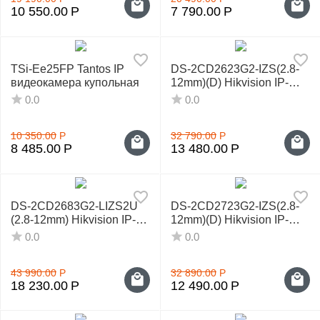
10 550.00
Р
7 790.00
Р
TSi-Ee25FP Tantos IP
DS-2CD2623G2-IZS(2.8-
видеокамера купольная
12mm)(D) Hikvision IP-
видеокамера
0.0
0.0
10 350.00
Р
32 790.00
Р
8 485.00
Р
13 480.00
Р
DS-2CD2683G2-LIZS2U
DS-2CD2723G2-IZS(2.8-
(2.8-12mm) Hikvision IP-
12mm)(D) Hikvision IP-
видеокамера
видеокамера
0.0
0.0
43 990.00
Р
32 890.00
Р
18 230.00
Р
12 490.00
Р