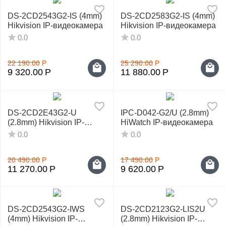
DS-2CD2543G2-IS (4mm)
DS-2CD2583G2-IS (4mm)
Hikvision IP-видеокамера
Hikvision IP-видеокамера
0.0
0.0
22 190.00
Р
25 290.00
Р
9 320.00
Р
11 880.00
Р
DS-2CD2E43G2-U
IPC-D042-G2/U (2.8mm)
(2.8mm) Hikvision IP-
HiWatch IP-видеокамера
видеокамера
0.0
0.0
20 490.00
Р
17 490.00
Р
11 270.00
Р
9 620.00
Р
DS-2CD2543G2-IWS
DS-2CD2123G2-LIS2U
(4mm) Hikvision IP-
(2.8mm) Hikvision IP-