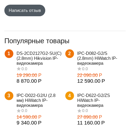
Написать отзыв
Популярные товары
DS-2CD2127G2-SU(С)
IPC-D082-G2/S
1
2
(2.8mm) Hikvision IP-
(2.8mm) HiWatch IP-
видеокамера
видеокамера
19 290.00
Р
22 090.00
Р
8 870.00
Р
12 590.00
Р
IPC-D022-G2/U (2.8
IPC-D622-G2/ZS
3
4
мм) HiWatch IP-
HiWatch IP-
видеокамера
видеокамера
14 590.00
Р
27 890.00
Р
9 340.00
Р
11 160.00
Р