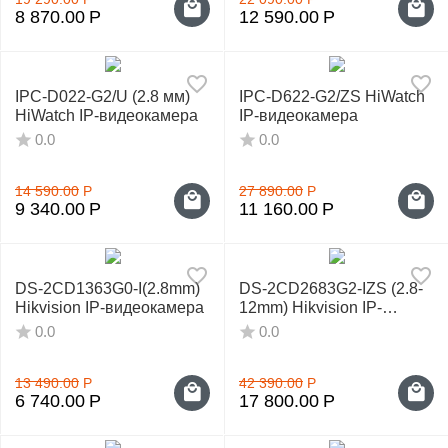
у
8 870.00
Р
12 590.00
Р
IPC-D022-G2/U (2.8 мм)
IPC-D622-G2/ZS HiWatch
HiWatch IP-видеокамера
IP-видеокамера
0.0
0.0
14 590.00
Р
27 890.00
Р
9 340.00
Р
11 160.00
Р
DS-2CD1363G0-I(2.8mm)
DS-2CD2683G2-IZS (2.8-
Hikvision IP-видеокамера
12mm) Hikvision IP-
видеокамера
0.0
0.0
13 490.00
Р
42 390.00
Р
6 740.00
Р
17 800.00
Р