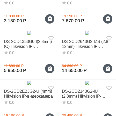
видеокамера
видеокамера
0.0
0.0
11 890.00
Р
19 190.00
Р
3 130.00
Р
7 670.00
Р
DS-2CD1353G0-I(2.8mm)
DS-2CD2643G2-IZS (2.8-
(C) Hikvision IP-
12mm) Hikvision IP-
видеокамера
видеокамера
0.0
0.0
11 890.00
Р
34 890.00
Р
5 950.00
Р
14 650.00
Р
DS-2CD2E23G2-U (4mm)
DS-2CD2143G2-IU
Hikvision IP-видеокамера
(2.8mm) Hikvision IP-
видеокамера
0.0
0.0
19 190.00
Р
20 490.00
Р