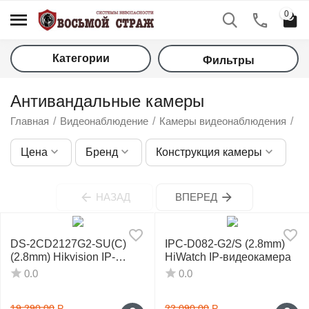
0
Категории
Фильтры
Антивандальные камеры
Главная
/
Видеонаблюдение
/
Камеры видеонаблюдения
/
А
Цена
Бренд
Конструкция камеры
у
НАЗАД
ВПЕРЕД
у
DS-2CD2127G2-SU(С)
IPC-D082-G2/S (2.8mm)
у
(2.8mm) Hikvision IP-
HiWatch IP-видеокамера
видеокамера
0.0
0.0
у
19 290.00
Р
22 090.00
Р