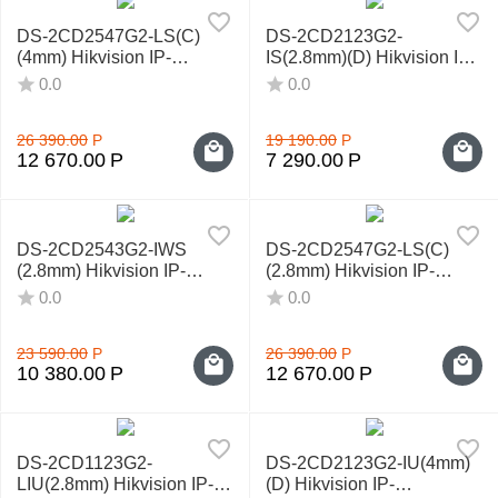
DS-2CD2547G2-LS(С)
DS-2CD2123G2-
(4mm) Hikvision IP-
IS(2.8mm)(D) Hikvision IP-
видеокамера
видеокамера
0.0
0.0
26 390.00
Р
19 190.00
Р
12 670.00
Р
7 290.00
Р
DS-2CD2543G2-IWS
DS-2CD2547G2-LS(С)
(2.8mm) Hikvision IP-
(2.8mm) Hikvision IP-
видеокамера
видеокамера
0.0
0.0
23 590.00
Р
26 390.00
Р
10 380.00
Р
12 670.00
Р
DS-2CD1123G2-
DS-2CD2123G2-IU(4mm)
LIU(2.8mm) Hikvision IP-
(D) Hikvision IP-