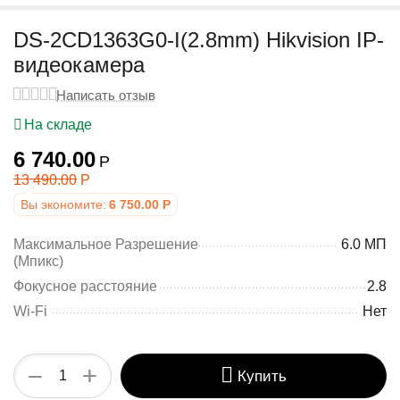
у
DS-2CD1363G0-I(2.8mm) Hikvision IP-
видеокамера
Написать отзыв
На складе
6 740.00
Р
13 490.00
Р
Вы экономите:
6 750.00
Р
Максимальное Разрешение
6.0 МП
(Mпикс)
Фокусное расстояние
2.8
Wi-Fi
Нет
+
−
Купить