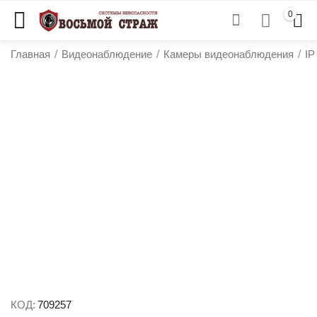
0
Главная
/
Видеонаблюдение
/
Камеры видеонаблюдения
/
IP
у
у
у
у
КОД:
709257