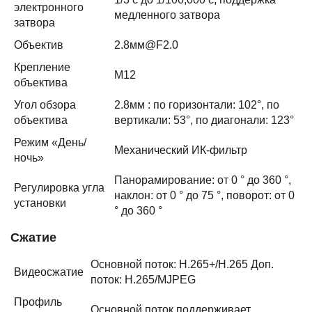
электронного
медленного затвора
затвора
Объектив
2.8мм@F2.0
Крепление
M12
объектива
Угол обзора
2.8мм : по горизонтали: 102°, по
объектива
вертикали: 53°, по диагонали: 123°
Режим «День/
Механический ИК-фильтр
ночь»
Панорамирование: от 0 ° до 360 °,
Регулировка угла
наклон: от 0 ° до 75 °, поворот: от 0
установки
° до 360 °
Сжатие
Основной поток: H.265+/H.265 Доп.
Видеосжатие
поток: H.265/MJPEG
Профиль
Основной поток поддерживает