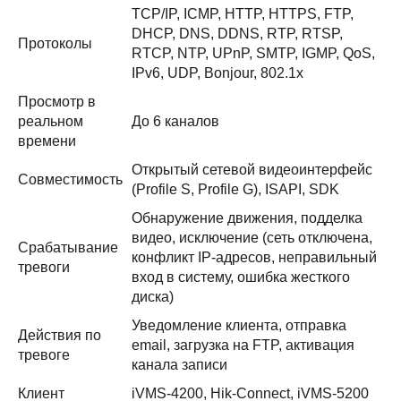
TCP/IP, ICMP, HTTP, HTTPS, FTP,
DHCP, DNS, DDNS, RTP, RTSP,
Протоколы
RTCP, NTP, UPnP, SMTP, IGMP, QoS,
IPv6, UDP, Bonjour, 802.1x
Просмотр в
реальном
До 6 каналов
времени
Открытый сетевой видеоинтерфейс
Совместимость
(Profile S, Profile G), ISAPI, SDK
Обнаружение движения, подделка
видео, исключение (сеть отключена,
Срабатывание
конфликт IP-адресов, неправильный
тревоги
вход в систему, ошибка жесткого
диска)
Уведомление клиента, отправка
Действия по
email, загрузка на FTP, активация
тревоге
канала записи
Клиент
iVMS-4200, Hik-Connect, iVMS-5200