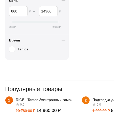
Цена
Р
–
Р
860
Р
14960
Р
Бренд
Tantos
Популярные товары
RIGEL Tantos Электронный замок
Подкладка д
1
2
14 960.00
Р
8
20 780.00
Р
1 200.00
Р