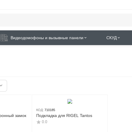
Видеодомофоны и вызывные панели
СКУД
КОД:
710185
тронный замок
Подкладка для RIGEL Tantos
0.0