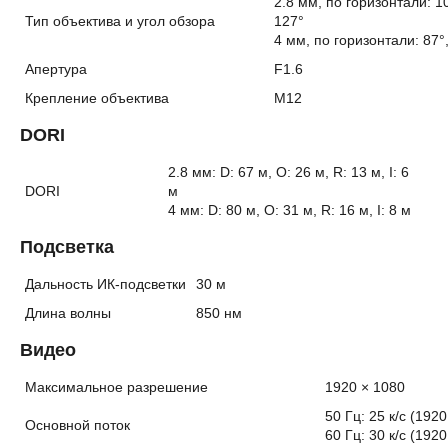
2.8 мм, по горизонтали: 1
Тип объектива и угол обзора
127°
4 мм, по горизонтали: 87°
Апертура
F1.6
Крепление объектива
M12
DORI
2.8 мм: D: 67 м, O: 26 м, R: 13 м, I: 6
DORI
м
4 мм: D: 80 м, O: 31 м, R: 16 м, I: 8 м
Подсветка
Дальность ИК-подсветки
30 м
Длина волны
850 нм
Видео
Максимальное разрешение
1920 × 1080
50 Гц: 25 к/с (192
Основной поток
60 Гц: 30 к/с (192