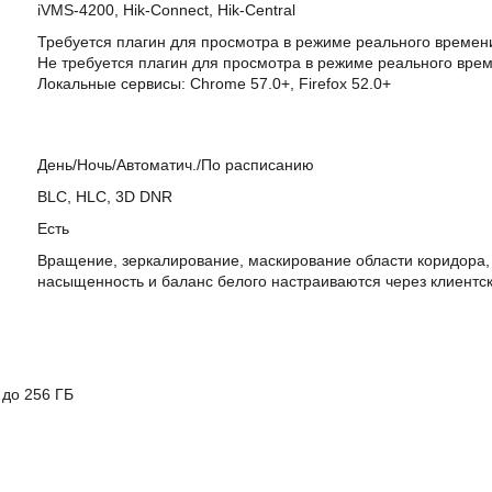
iVMS-4200, Hik-Connect, Hik-Central
Требуется плагин для просмотра в режиме реального времени: I
Не требуется плагин для просмотра в режиме реального време
Локальные сервисы: Chrome 57.0+, Firefox 52.0+
День/Ночь/Автоматич./По расписанию
BLC, HLC, 3D DNR
Есть
Вращение, зеркалирование, маскирование области коридора, н
насыщенность и баланс белого настраиваются через клиентс
 до 256 ГБ