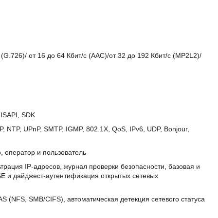
 (G.726)/ от 16 до 64 Кбит/с (AAC)/от 32 до 192 Кбит/с (MP2L2)/
ISAPI, SDK
 NTP, UPnP, SMTP, IGMP, 802.1X, QoS, IPv6, UDP, Bonjour,
, оператор и пользователь
ация IP-адресов, журнал проверки безопасности, базовая и
E и дайджест-аутентификация открытых сетевых
S (NFS, SMB/CIFS), автоматическая детекция сетевого статуса