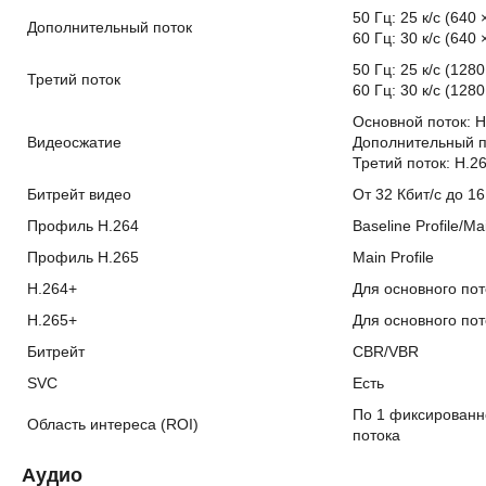
50 Гц: 25 к/с (640 
Дополнительный поток
60 Гц: 30 к/с (640 
50 Гц: 25 к/с (128
Третий поток
60 Гц: 30 к/с (128
Основной поток: H
Видеосжатие
Дополнительный п
Третий поток: H.2
Битрейт видео
От 32 Кбит/с до 1
Профиль H.264
Baseline Profile/Mai
Профиль H.265
Main Profile
H.264+
Для основного пот
H.265+
Для основного пот
Битрейт
CBR/VBR
SVC
Есть
По 1 фиксированно
Область интереса (ROI)
потока
Аудио