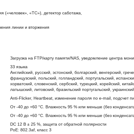
 («человек», «ТС»), детектор саботажа,
ения линии и вторжения
Загрузка на FTP/карту памяти/NAS, уведомление центра монит
33 языка
Английский, русский, эстонский, болгарский, венгерский, греч
французский, польский, голландский, португальский, испанск
хорватский, словенский, сербский, турецкий, корейский, китай
латышский, литовский, бразильский португальский, украински
Anti-Flicker, Heartbeat, изменение пароля по e-mail, подсчет 
От -40 до +60 °C. Влажность 95 % или меньше (без конденсат
От -40 до +60 °C. Влажность 95 % или меньше (без конденсат
DC 12 В ± 25 %, защита от обратной полярности
PoE: 802.3af, класс 3