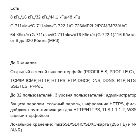
Есть
8 кГц/16 кГц/32 кГц/44.1 кГц/48 кГц
G.711ulaw/G.711alaw/G.722.1/G.726/MP2L2/PCM/MP3/AAC
64 Кбит/с (G.711ulaw/G.711alaw)/16 Кбит/с (G.722.1)/ 16 Кбит/с
от 8 до 320 Кбит/с (MP3)
До 6 каналов
Открытый сетевой видеоинтерфейс (PROFILE S, PROFILE G), 
TCP/IP, ICMP, HTTP, HTTPS, FTP, DHCP, DNS, DDNS, RTP, RTSP,
SSL/TLS, PPPoE
До 32 пользователей. 3 уровня пользователей: администратор
Защита паролем, сложный пароль, шифрование HTTPS, фильтр
дайджест-аутентификация для HTTP/HTTPS, TLS 1.1 1.2, WSS
видеоинтерфейсов
Локальное хранение: microSD/SDHC/SDXC-карта (256 ГБ) и NA
(ANR)