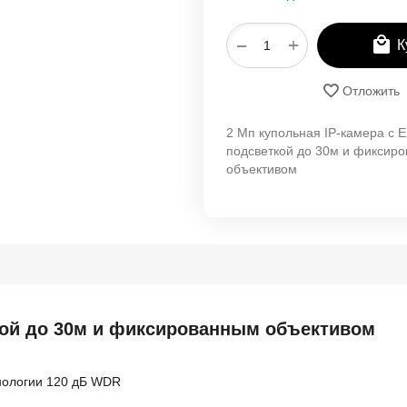
+
−
К
Отложить
2 Мп купольная IP-камера с E
подсветкой до 30м и фиксир
объективом
ткой до 30м и фиксированным объективом
хнологии 120 дБ WDR