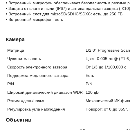
• Встроенный микрофон обеспечивает безопасность в режиме 
• Защита от влаги и пыли (IP67) и антивандальная защита (IK10
• Встроенный слот для microSD/SDHC/SDXC: есть, до 256 ГБ
• Встроенный микрофон: есть
Камера
Матрица
1/2.8'' Progressive Sc
Чувствительность
Цвет: 0.005 лк @ (F1.6
Скорость электронного затвора
От 1/3 до 1/100,000 с
Поддержка медленного затвора
Есть
P/N
P/N
Широкий динамический диапазон WDR
120 дБ
Режим «день/ночь»
Механический ИК-фил
Регулировка угла наблюдения
Поворот: от 0 до 355°,
Объектив