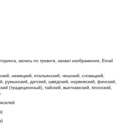
оринга, запись по тревоге, захват изображения, Email
еский, немецкий, итальянский, чешский, словацкий,
ий, румынский, датский, шведский, норвежский, финский,
ский (традиционный), тайский, вьетнамский, японский,
й
пикселей
а)
а)