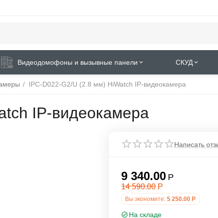
Видеодомофоны и вызывные панели
СКУД
камеры
/
IPC-D022-G2/U (2.8 мм) HiWatch IP-видеокамера
atch IP-видеокамера
Написать отз
9 340.00
Р
14 590.00
Р
Вы экономите:
5 250.00
Р
На складе