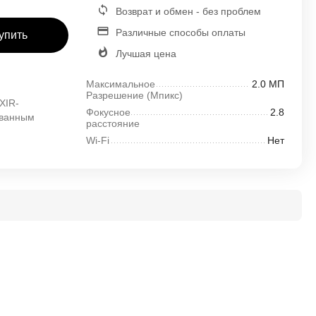
Возврат и обмен - без проблем
Различные способы оплаты
упить
Лучшая цена
Максимальное
2.0 МП
Разрешение (Mпикс)
XIR-
Фокусное
2.8
ованным
расстояние
Wi-Fi
Нет