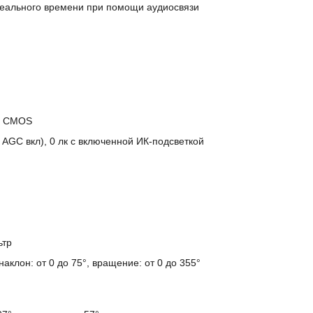
реального времени при помощи аудиосвязи
)
an CMOS
, AGC вкл), 0 лк с включенной ИК-подсветкой
ьтр
 наклон: от 0 до 75°, вращение: от 0 до 355°