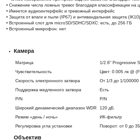
• Снижение числа ложных тревог благодаря классификации на ц
• Имеется аудиоинтерфейс и тревожный интерфейс
• Защита от влаги и пыли (IP67) и антивандальная защита (IK10
• Встроенный слот для microSD/SDHC/SDXC: есть, до 256 ГБ
• Встроенный микрофон: нет
Камера
Матрица
1/2.8’’ Progressiv
Чувствительность
Цвет: 0.005 лк @ (
Скорость электронного затвора
От 1/3 до 1/100000
Поддержка медленного затвора
Есть
P/N
P/N
Широкий динамический диапазон WDR
120 дБ
Режим «день / ночь»
ИК-фильтр
Регулировка угла установки
Поворот: от 0 до 35
Объектив