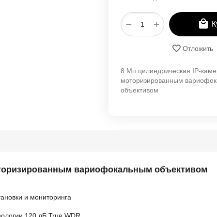
+
−
К
Отложить
8 Мп цилиндрическая IP-каме
моторизированным вариофо
объективом
моторизированным вариофокальным объективом
ановки и мониторинга
хнологии 120 дБ True WDR