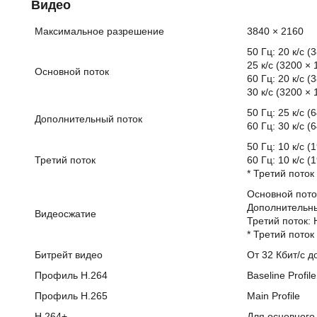
Видео
Максимальное разрешение
3840 × 2160
50 Гц: 20 к/с (
25 к/с (3200 ×
Основной поток
60 Гц: 20 к/с (
30 к/с (3200 ×
50 Гц: 25 к/с (
Дополнительный поток
60 Гц: 30 к/с (
50 Гц: 10 к/с (
Третий поток
60 Гц: 10 к/с (
* Третий пото
Основной пото
Дополнительны
Видеосжатие
Третий поток: 
* Третий пото
Битрейт видео
От 32 Кбит/с д
Профиль H.264
Baseline Profile
Профиль H.265
Main Profile
H.264+
Для основного