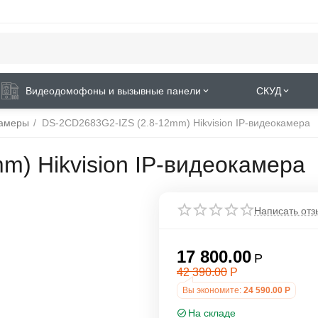
Видеодомофоны и вызывные панели
СКУД
камеры
/
DS-2CD2683G2-IZS (2.8-12mm) Hikvision IP-видеокамера
m) Hikvision IP-видеокамера
Написать отз
17 800.00
Р
42 390.00
Р
Вы экономите:
24 590.00
Р
На складе