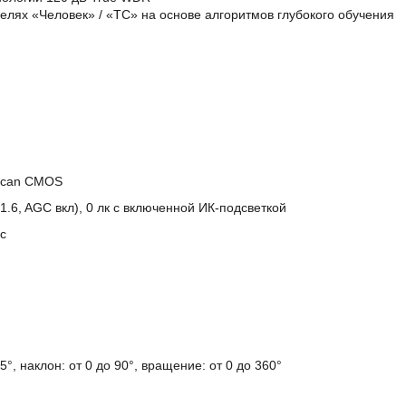
елях «Человек» / «ТС» на основе алгоритмов глубокого обучения
)
e Scan CMOS
F1.6, AGC вкл), 0 лк с включенной ИК-подсветкой
 с
5°, наклон: от 0 до 90°, вращение: от 0 до 360°