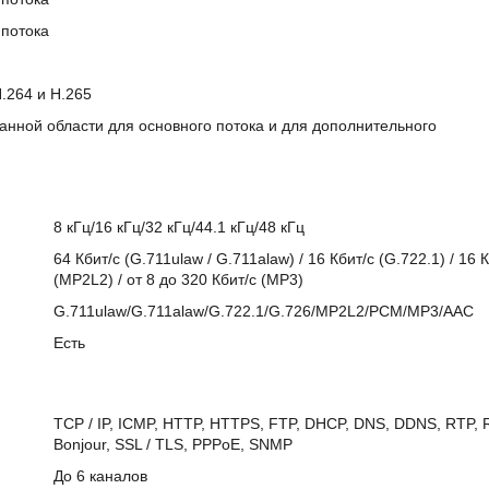
 потока
.264 и H.265
анной области для основного потока и для дополнительного
8 кГц/16 кГц/32 кГц/44.1 кГц/48 кГц
64 Кбит/с (G.711ulaw / G.711alaw) / 16 Кбит/с (G.722.1) / 16 К
(MP2L2) / от 8 до 320 Кбит/с (MP3)
G.711ulaw/G.711alaw/G.722.1/G.726/MP2L2/PCM/MP3/AAC
Есть
TCP / IP, ICMP, HTTP, HTTPS, FTP, DHCP, DNS, DDNS, RTP, R
Bonjour, SSL / TLS, PPPoE, SNMP
До 6 каналов