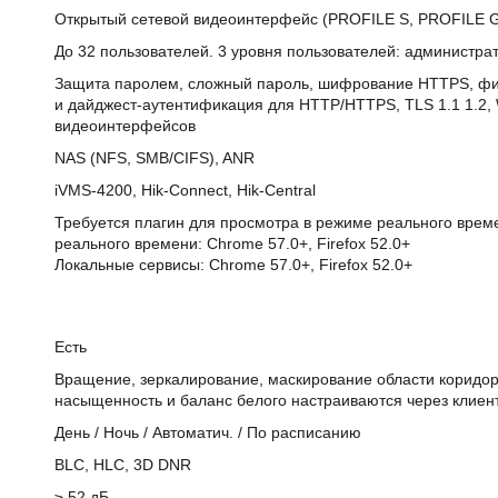
Открытый сетевой видеоинтерфейс (PROFILE S, PROFILE G)
До 32 пользователей. 3 уровня пользователей: администрат
Защита паролем, сложный пароль, шифрование HTTPS, фил
и дайджест-аутентификация для HTTP/HTTPS, TLS 1.1 1.2,
видеоинтерфейсов
NAS (NFS, SMB/CIFS), ANR
iVMS-4200, Hik-Connect, Hik-Central
Требуется плагин для просмотра в режиме реального времен
реального времени: Chrome 57.0+, Firefox 52.0+
Локальные сервисы: Chrome 57.0+, Firefox 52.0+
Есть
Вращение, зеркалирование, маскирование области коридора,
насыщенность и баланс белого настраиваются через клиен
День / Ночь / Автоматич. / По расписанию
BLC, HLC, 3D DNR
≥ 52 дБ