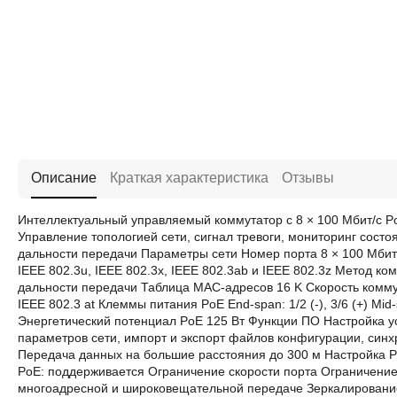
Описание
Краткая характеристика
Отзывы
Интеллектуальный управляемый коммутатор с 8 × 100 Мбит/с PoE
Управление топологией сети, сигнал тревоги, мониторинг состо
дальности передачи Параметры сети Номер порта 8 × 100 Мбит/
IEEE 802.3u, IEEE 802.3x, IEEE 802.3ab и IEEE 802.3z Метод
дальности передачи Таблица MAC-адресов 16 K Скорость коммут
IEEE 802.3 at Клеммы питания PoE End-span: 1/2 (-), 3/6 (+) Mid-s
Энергетический потенциал PoE 125 Вт Функции ПО Настройка у
параметров сети, импорт и экспорт файлов конфигурации, син
Передача данных на большие расстояния до 300 м Настройка P
PoE: поддерживается Ограничение скорости порта Ограничени
многоадресной и широковещательной передаче Зеркалирование 