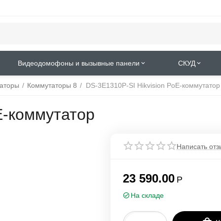
Видеодомофоны и вызывные панели
СКУД
аторы
/
Коммутаторы 8
/
DS-3E1310P-SI Hikvision PoE-коммутатор
E-коммутатор
Написать отз
23 590.00
Р
На складе