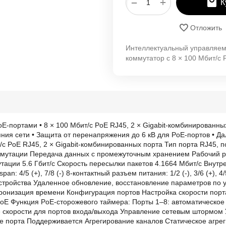
+
−
К
Отложить
Интеллектуальный управляе
коммутатор с 8 × 100 Мбит/с
-портами • 8 × 100 Мбит/с PoE RJ45, 2 × Gigabit-комбинированных 
яния сети • Защита от перенапряжения до 6 кВ для PoE-портов • Д
с PoE RJ45, 2 × Gigabit-комбинированных порта Тип порта RJ45, 
 коммутации Передача данных с промежуточным хранением Рабочий
ации 5.6 Гбит/с Скорость пересылки пакетов 4.1664 Мбит/с Внутре
pan: 4/5 (+), 7/8 (-) 8-контактный разъем питания: 1/2 (-), 3/6 (+), 
стройства Удаленное обновление, восстановление параметров по 
хронизация времени Конфигурация портов Настройка скорости порт
oE Функция PoE-сторожевого таймера: Порты 1–8: автоматическо
е скорости для портов входа/выхода Управление сетевым штормом
порта Поддерживается Агрегирование каналов Статическое агрег