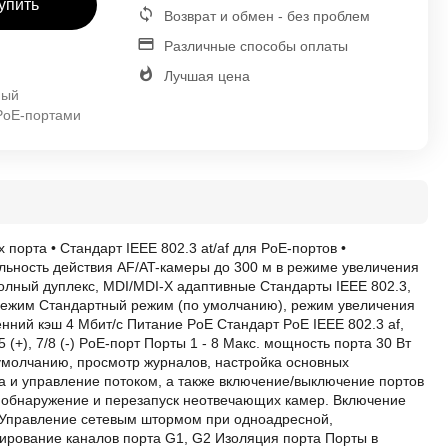
упить
Возврат и обмен - без проблем
Различные способы оплаты
Лучшая цена
мый
 PoE-портами
порта • Стандарт IEEE 802.3 at/af для PoE-портов •
альность действия AF/AT-камеры до 300 м в режиме увеличения
полный дуплекс, MDI/MDI-X адаптивные Стандарты IEEE 802.3,
 режим Стандартный режим (по умолчанию), режим увеличения
нний кэш 4 Мбит/с Питание PoE Стандарт PoE IEEE 802.3 af,
4/5 (+), 7/8 (-) PoE-порт Порты 1 - 8 Макс. мощность порта 30 Вт
умолчанию, просмотр журналов, настройка основных
а и управление потоком, а также включение/выключение портов
е обнаружение и перезапуск неотвечающих камер. Включение
 Управление сетевым штормом при одноадресной,
ирование каналов порта G1, G2 Изоляция порта Порты в