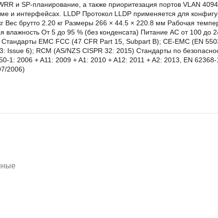
oS WRR и SP-планирование, а также приоритезация портов VLAN 
еме и интерфейсах. LLDP Протокол LLDP применяется для конфигу
г Вес брутто 2.20 кг Размеры 266 × 44.5 × 220.8 мм Рабочая темпе
 влажность От 5 до 95 % (без конденсата) Питание AC от 100 до 2
андарты EMC FCC (47 CFR Part 15, Subpart B); CE-EMC (EN 55032:
003: Issue 6); RCM (AS/NZS CISPR 32: 2015) Стандарты по безопасно
50-1: 2006 + A11: 2009 + A1: 2010 + A12: 2011 + A2: 2013, EN 6236
07/2006)
нные