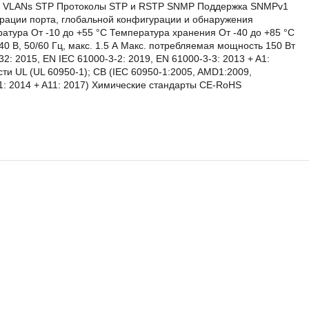
4094 VLANs STP Протоколы STP и RSTP SNMP Поддержка SNMPv1
рации порта, глобальной конфигурации и обнаружения
ратура От -10 до +55 °C Температура хранения От -40 до +85 °C
40 В, 50/60 Гц, макс. 1.5 А Макс. потребляемая мощность 150 Вт
 2015, EN IEC 61000-3-2: 2019, EN 61000-3-3: 2013 + A1:
сти UL (UL 60950-1); CB (IEC 60950-1:2005, AMD1:2009,
8-1: 2014 + A11: 2017) Химические стандарты CE-RoHS