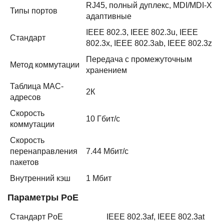
RJ45, полный дуплекс, MDI/MDI-X
Типы портов
адаптивные
IEEE 802.3, IEEE 802.3u, IEEE
Стандарт
802.3x, IEEE 802.3ab, IEEE 802.3z
Передача с промежуточным
Метод коммутации
хранением
Таблица MAC-
2К
адресов
Скорость
10 Гбит/с
коммутации
Скорость
перенаправления
7.44 Мбит/с
пакетов
Внутренний кэш
1 Мбит
Параметры PoE
Стандарт PoE
IEEE 802.3af, IEEE 802.3at