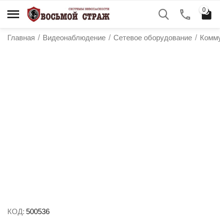
0
Главная
/
Видеонаблюдение
/
Сетевое оборудование
/
Комм
у
у
у
у
КОД:
500536