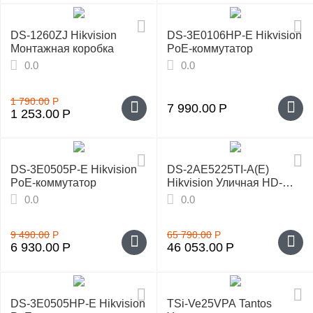
DS-1260ZJ Hikvision
DS-3E0106HP-E Hikvision
Монтажная коробка
PoE-коммутатор
0.0
0.0
1 790.00
Р
7 990.00
Р
1 253.00
Р
DS-3E0505P-E Hikvision
DS-2AE5225TI-A(E)
PoE-коммутатор
Hikvision Уличная HD-
камера
0.0
0.0
9 490.00
Р
65 790.00
Р
6 930.00
Р
46 053.00
Р
DS-3E0505HP-E Hikvision
TSi-Ve25VPA Tantos