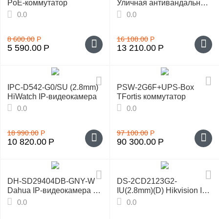
PoE-коммутатор
Уличная антивандальная
камера
0.0
0.0
8 600.00
Р
16 108.00
Р
5 590.00
Р
13 210.00
Р
IPC-D542-G0/SU (2.8mm)
PSW-2G6F+UPS-Box
HiWatch IP-видеокамера
TFortis коммутатор
0.0
0.0
18 990.00
Р
97 100.00
Р
10 820.00
Р
90 300.00
Р
DH-SD29404DB-GNY-W
DS-2CD2123G2-
Dahua IP-видеокамера с
IU(2.8mm)(D) Hikvision IP-
Wi-Fi
видеокамера
0.0
0.0