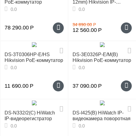
PoE-коммутатор
12mm) Hikvision IP-
видеокамера
0.0
0.0
34 890.00
Р
78 290.00
Р
12 560.00
Р
DS-3T0306HP-E/HS
DS-3E0326P-E/M(B)
Hikvision PoE-коммутатор
Hikvision PoE-коммутатор
0.0
0.0
11 690.00
Р
37 090.00
Р
DS‑N332/2(C) HiWatch
DS‑I425(B) HiWatch IP-
IP‑видеорегистратор
видеокамера поворотная
0.0
0.0