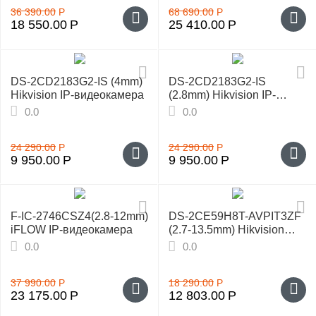
36 390.00
Р
68 690.00
Р
18 550.00
Р
25 410.00
Р
DS-2CD2183G2-IS (4mm)
DS-2CD2183G2-IS
Hikvision IP-видеокамера
(2.8mm) Hikvision IP-
видеокамера
0.0
0.0
24 290.00
Р
24 290.00
Р
9 950.00
Р
9 950.00
Р
F-IC-2746CSZ4(2.8-12mm)
DS-2CE59H8T-AVPIT3ZF
iFLOW IP-видеокамера
(2.7-13.5mm) Hikvision
Уличная HD-TV камера
0.0
0.0
37 990.00
Р
18 290.00
Р
23 175.00
Р
12 803.00
Р