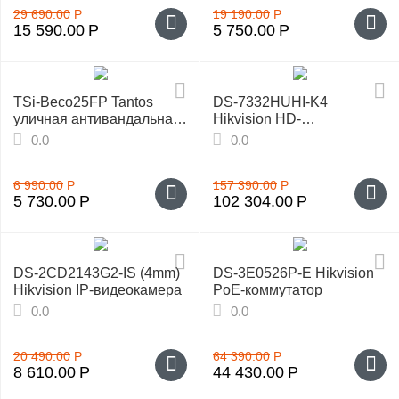
29 690.00
Р
19 190.00
Р
15 590.00
Р
5 750.00
Р
TSi-Beco25FP Tantos
DS-7332HUHI-K4
уличная антивандальная
Hikvision HD-
камера
видеорегистратор
0.0
0.0
6 990.00
Р
157 390.00
Р
5 730.00
Р
102 304.00
Р
DS-2CD2143G2-IS (4mm)
DS-3E0526P-E Hikvision
Hikvision IP-видеокамера
PoE-коммутатор
0.0
0.0
20 490.00
Р
64 390.00
Р
8 610.00
Р
44 430.00
Р