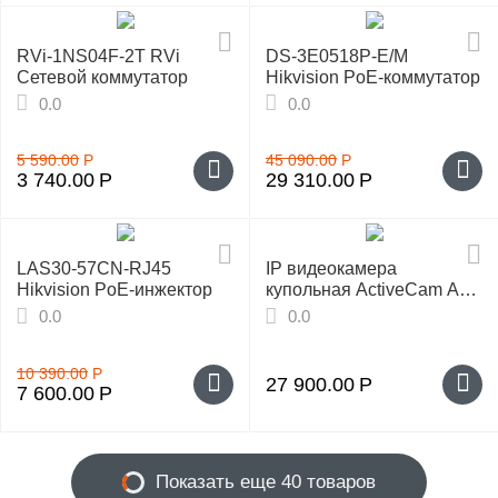
RVi-1NS04F-2T RVi
DS-3E0518P-E/M
Сетевой коммутатор
Hikvision PoE-коммутатор
0.0
0.0
5 590.00
Р
45 090.00
Р
3 740.00
Р
29 310.00
Р
LAS30-57CN-RJ45
IP видеокамера
Hikvision PoE-инжектор
купольная ActiveCam AC-
D3163WDZIR5
0.0
0.0
10 390.00
Р
27 900.00
Р
7 600.00
Р
Показать еще 40 товаров