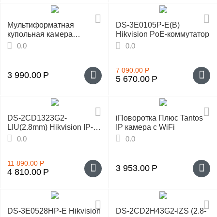
Мультиформатная
DS-3E0105P-E(B)
купольная камера
Hikvision PoE-коммутатор
ActiveCam AC-TA383IR2
0.0
0.0
(2.8-12mm)
7 090.00
Р
3 990.00
Р
5 670.00
Р
DS-2CD1323G2-
iПоворотка Плюс Tantos
LIU(2.8mm) Hikvision IP-
IP камера с WiFi
видеокамера
0.0
0.0
11 890.00
Р
3 953.00
Р
4 810.00
Р
DS-3E0528HP-E Hikvision
DS-2CD2H43G2-IZS (2.8-