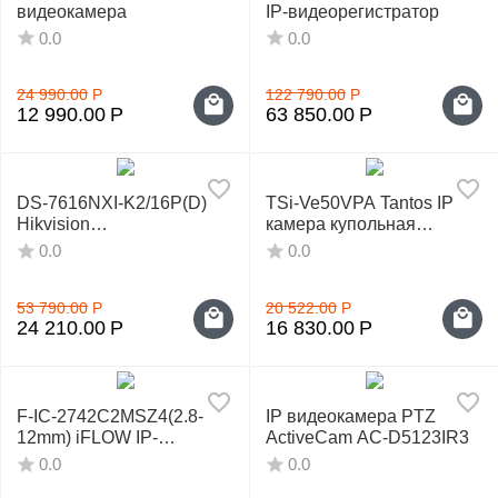
видеокамера
IP‑видеорегистратор
0.0
0.0
24 990.00
Р
122 790.00
Р
12 990.00
Р
63 850.00
Р
DS-7616NXI-K2/16P(D)
TSi-Ve50VPA Tantos IP
Hikvision
камера купольная
IP‑видеорегистратор
антивандальная
0.0
0.0
53 790.00
Р
20 522.00
Р
24 210.00
Р
16 830.00
Р
F-IC-2742C2MSZ4(2.8-
IP видеокамера PTZ
12mm) iFLOW IP-
ActiveCam AC-D5123IR3
видеокамера
0.0
0.0