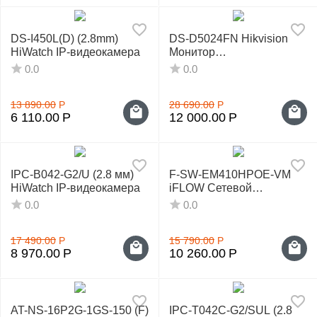
DS-I450L(D) (2.8mm)
DS-D5024FN Hikvision
HiWatch IP-видеокамера
Монитор
видеонаблюдения
0.0
0.0
13 890.00
Р
28 690.00
Р
6 110.00
Р
12 000.00
Р
IPC-B042-G2/U (2.8 мм)
F-SW-EM410HPOE-VM
HiWatch IP-видеокамера
iFLOW Сетевой
коммутатор
0.0
0.0
17 490.00
Р
15 790.00
Р
8 970.00
Р
10 260.00
Р
AT-NS-16P2G-1GS-150 (F)
IPC-T042C-G2/SUL (2.8