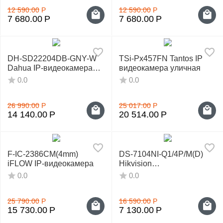
12 590.00
Р
12 590.00
Р
7 680.00
Р
7 680.00
Р
DH-SD22204DB-GNY-W
TSi-Px457FN Tantos IP
Dahua IP-видеокамера
видеокамера уличная
мини-PTZ
0.0
0.0
26 990.00
Р
25 017.00
Р
14 140.00
Р
20 514.00
Р
F-IC-2386CM(4mm)
DS-7104NI-Q1/4P/M(D)
iFLOW IP-видеокамера
Hikvision
IP‑видеорегистратор
0.0
0.0
25 790.00
Р
16 590.00
Р
15 730.00
Р
7 130.00
Р