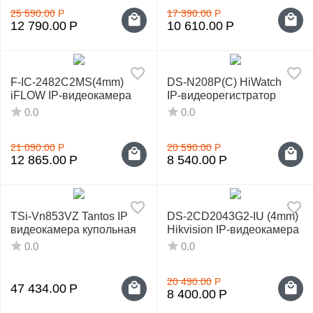
25 590.00
Р
17 390.00
Р
12 790.00
Р
10 610.00
Р
F-IC-2482C2MS(4mm)
DS-N208P(C) HiWatch
iFLOW IP-видеокамера
IP‑видеорегистратор
0.0
0.0
21 090.00
Р
20 590.00
Р
12 865.00
Р
8 540.00
Р
TSi-Vn853VZ Tantos IP
DS-2CD2043G2-IU (4mm)
видеокамера купольная
Hikvision IP-видеокамера
0.0
0.0
20 490.00
Р
47 434.00
Р
8 400.00
Р