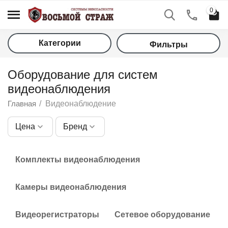
0
Категории
Фильтры
Оборудование для систем
видеонаблюдения
Главная
/
Видеонаблюдение
Цена
Бренд
у
Комплекты видеонаблюдения
у
у
Камеры видеонаблюдения
у
Видеорегистраторы
Сетевое оборудование