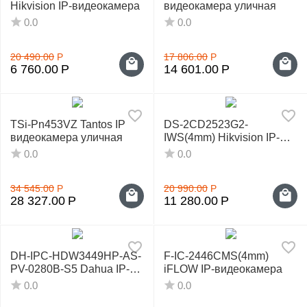
Hikvision IP-видеокамера
видеокамера уличная
0.0
0.0
20 490.00
Р
17 806.00
Р
6 760.00
Р
14 601.00
Р
TSi-Pn453VZ Tantos IP
DS-2CD2523G2-
видеокамера уличная
IWS(4mm) Hikvision IP-
видеокамера
0.0
0.0
34 545.00
Р
20 990.00
Р
28 327.00
Р
11 280.00
Р
DH-IPC-HDW3449HP-AS-
F-IC-2446CMS(4mm)
PV-0280B-S5 Dahua IP-
iFLOW IP-видеокамера
видеокамера
0.0
0.0