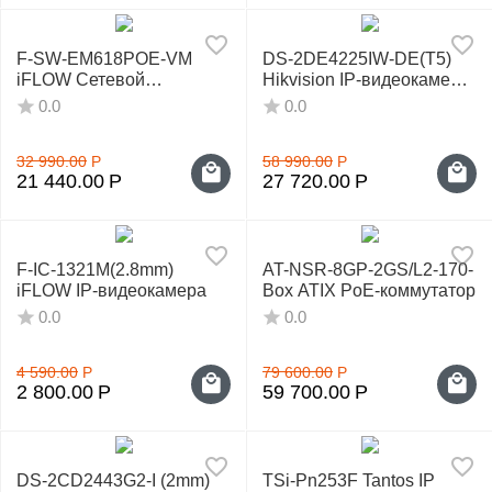
F-SW-EM618POE-VM
DS-2DE4225IW-DE(T5)
iFLOW Сетевой
Hikvision IP-видеокамера
коммутатор
поворотная
0.0
0.0
32 990.00
Р
58 990.00
Р
21 440.00
Р
27 720.00
Р
F-IC-1321M(2.8mm)
AT-NSR-8GP-2GS/L2-170-
iFLOW IP-видеокамера
Box ATIX PoE-коммутатор
0.0
0.0
4 590.00
Р
79 600.00
Р
2 800.00
Р
59 700.00
Р
DS-2CD2443G2-I (2mm)
TSi-Pn253F Tantos IP