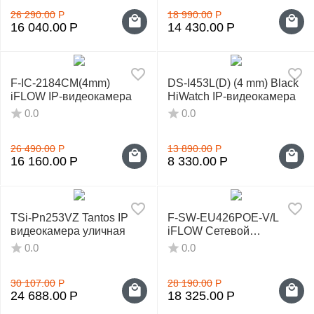
26 290.00
Р
18 990.00
Р
16 040.00
Р
14 430.00
Р
F-IC-2184CM(4mm)
DS‑I453L(D) (4 mm) Black
iFLOW IP-видеокамера
HiWatch IP-видеокамера
0.0
0.0
26 490.00
Р
13 890.00
Р
16 160.00
Р
8 330.00
Р
TSi-Pn253VZ Tantos IP
F-SW-EU426POE-V/L
видеокамера уличная
iFLOW Сетевой
коммутатор
0.0
0.0
30 107.00
Р
28 190.00
Р
24 688.00
Р
18 325.00
Р