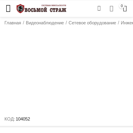
0
Главная
/
Видеонаблюдение
/
Сетевое оборудование
/
Инжек
у
у
у
КОД:
104052
у