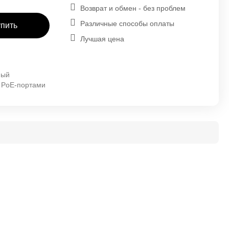
Возврат и обмен - без проблем
Различные способы оплаты
упить
Лучшая цена
мый
с PoE-портами