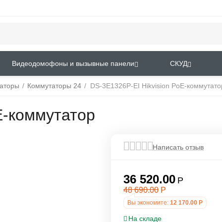
Видеодомофоны и вызывные панели
СКУД
аторы
/
Коммутаторы 24
/
DS-3E1326P-EI Hikvision PoE-коммутато
E-коммутатор
Написать отзыв
36 520.00
Р
48 690.00
Р
Вы экономите:
12 170.00
Р
На складе