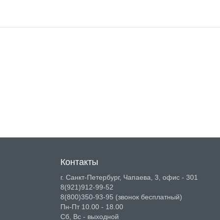
 основных параметров сети
Контакты
г. Санкт-Петербург, Чапаева, 3, офис - 301
8(921)912-99-52
8(800)350-93-95
(звонок бесплатный)
ередачи/получения за 7 дней
Пн-Пт 10.00 - 18.00
Сб, Вс - выходной