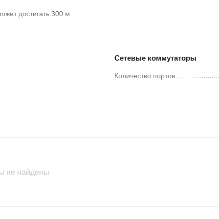
ожет достигать 300 м
PoE RJ45, 2 × Gigabit комбинированных порта
Сетевые коммутаторы
плекс, MDI/MDI-X адаптивные
Количество портов
 802.3u, IEEE 802.3x, IEEE 802.3ab и IEEE 802.3z
х с промежуточным хранением
им (по умолчанию), режим увеличения дальности передачи
ы не найдены
тов/с