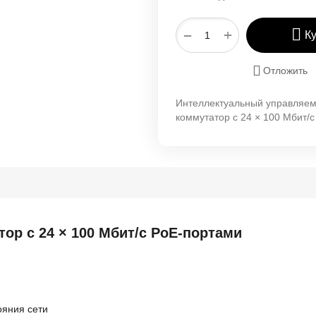
+
−
К
Отложить
Интеллектуальный управляе
коммутатор с 24 × 100 Мбит/
р с 24 × 100 Мбит/с PoE-портами
ояния сети