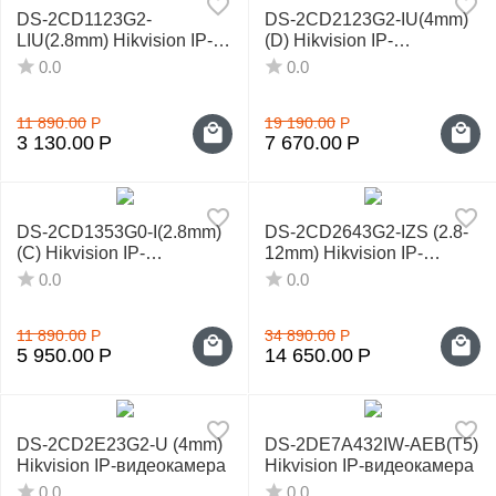
DS-2CD1123G2-
DS-2CD2123G2-IU(4mm)
LIU(2.8mm) Hikvision IP-
(D) Hikvision IP-
видеокамера
видеокамера
0.0
0.0
11 890.00
Р
19 190.00
Р
3 130.00
Р
7 670.00
Р
DS-2CD1353G0-I(2.8mm)
DS-2CD2643G2-IZS (2.8-
(C) Hikvision IP-
12mm) Hikvision IP-
видеокамера
видеокамера
0.0
0.0
11 890.00
Р
34 890.00
Р
5 950.00
Р
14 650.00
Р
DS-2CD2E23G2-U (4mm)
DS-2DE7A432IW-AEB(T5)
Hikvision IP-видеокамера
Hikvision IP-видеокамера
0.0
0.0