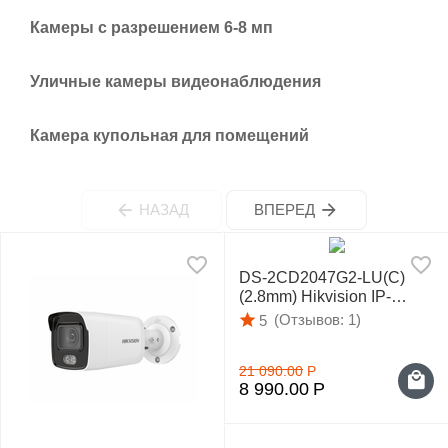
у
Камеры с разрешением 6-8 мп
Уличные камеры видеонаблюдения
Камера купольная для помещений
НАЗАД
ВПЕРЕД
DS-2CD2047G2-LU(C)
(2.8mm) Hikvision IP-
видеокамера
(Отзывов: 1)
5
21 090.00
Р
8 990.00
Р