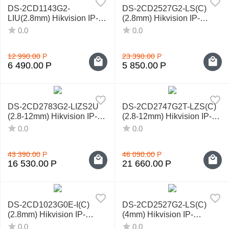
DS-2CD1143G2-
DS-2CD2527G2-LS(С)
LIU(2.8mm) Hikvision IP-
(2.8mm) Hikvision IP-
видеокамера
видеокамера
0.0
0.0
12 990.00
Р
23 390.00
Р
6 490.00
Р
5 850.00
Р
DS-2CD2783G2-LIZS2U
DS-2CD2747G2T-LZS(C)
(2.8-12mm) Hikvision IP-
(2.8‑12mm) Hikvision IP-
видеокамера
видеокамера
0.0
0.0
43 390.00
Р
46 090.00
Р
16 530.00
Р
21 660.00
Р
DS-2CD1023G0E-I(C)
DS-2CD2527G2-LS(С)
(2.8mm) Hikvision IP-
(4mm) Hikvision IP-
видеокамера
видеокамера
0.0
0.0