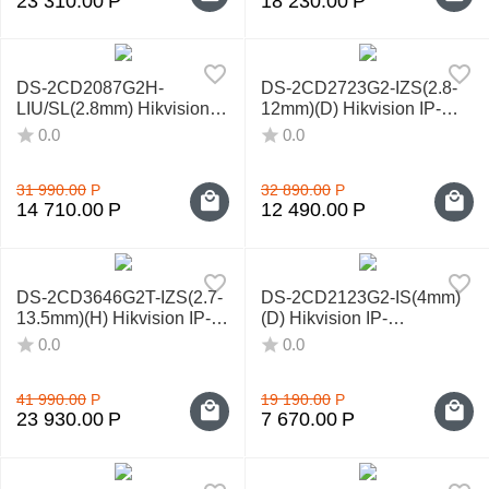
23 310.00
Р
18 230.00
Р
DS-2CD2087G2H-
DS-2CD2723G2-IZS(2.8-
LIU/SL(2.8mm) Hikvision
12mm)(D) Hikvision IP-
IP-видеокамера
видеокамера
0.0
0.0
31 990.00
Р
32 890.00
Р
14 710.00
Р
12 490.00
Р
DS-2CD3646G2T-IZS(2.7-
DS-2CD2123G2-IS(4mm)
13.5mm)(H) Hikvision IP-
(D) Hikvision IP-
видеокамера
видеокамера
0.0
0.0
41 990.00
Р
19 190.00
Р
23 930.00
Р
7 670.00
Р