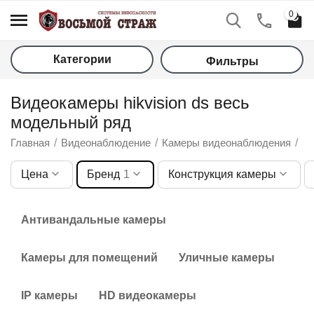
0
Категории
Фильтры
Видеокамеры hikvision ds весь
модельный ряд
Главная
/
Видеонаблюдение
/
Камеры видеонаблюдения
/
В
Цена
Бренд
1
Конструкция камеры
у
Антивандальные камеры
у
у
Камеры для помещений
Уличные камеры
у
IP камеры
HD видеокамеры