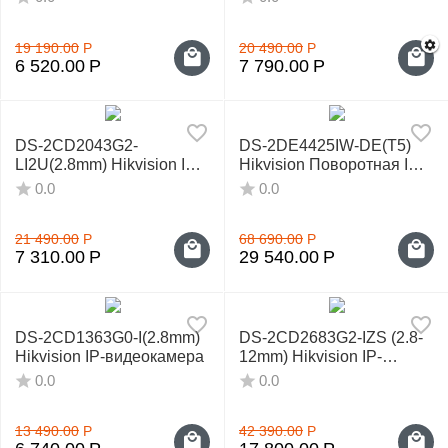
19 190.00
Р
20 490.00
Р
6 520.00
Р
7 790.00
Р
DS-2CD2043G2-
DS-2DE4425IW-DE(T5)
LI2U(2.8mm) Hikvision IP-
Hikvision Поворотная IP-
видеокамера
камера
0.0
0.0
21 490.00
Р
68 690.00
Р
7 310.00
Р
29 540.00
Р
DS-2CD1363G0-I(2.8mm)
DS-2CD2683G2-IZS (2.8-
Hikvision IP-видеокамера
12mm) Hikvision IP-
видеокамера
0.0
0.0
13 490.00
Р
42 390.00
Р