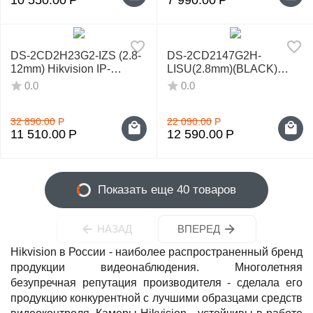
DS-2CD2H23G2-IZS (2.8-
DS-2CD2147G2H-
12mm) Hikvision IP-
LISU(2.8mm)(BLACK)
видеокамера
Hikvision IP-видеокамера
0.0
0.0
32 890.00
Р
22 090.00
Р
11 510.00
Р
12 590.00
Р
Показать еще 40 товаров
НАЗАД
ВПЕРЕД
Hikvision в России - наиболее распространенный бренд
продукции видеонаблюдения. Многолетняя
безупречная репутация производителя - сделала его
продукцию конкурентной с лучшими образцами средств