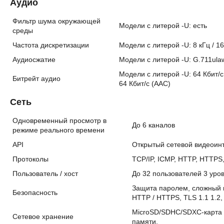
Аудио
Фильтр шума окружающей
Модели с литерой -U: есть
среды
Частота дискретизации
Модели с литерой -U: 8 кГц / 16 
Аудиосжатие
Модели с литерой -U: G.711ulaw
Модели с литерой -U: 64 Кбит/с (
Битрейт аудио
64 Кбит/с (AAC)
Сеть
Одновременный просмотр в
До 6 каналов
режиме реального времени
API
Открытый сетевой видеоин
Протоколы
TCP/IP, ICMP, HTTP, HTTPS,
Пользователь / хост
До 32 пользователей 3 уро
Защита паролем, сложный 
Безопасность
HTTP / HTTPS, TLS 1.1 1.
MicroSD/SDHC/SDXC-карта (
Сетевое хранение
памяти.