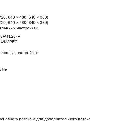
)
)
720, 640 × 480, 640 × 360)
720, 640 × 480, 640 × 360)
еленных настройках.
65+/ H.264+
264/MJPEG
еленных настройках.
file
основного потока и для дополнительного потока