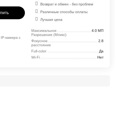
Возврат и обмен - без проблем
Различные способы оплаты
упить
Лучшая цена
Максимальное
4.0 МП
Разрешение (Mпикс)
IP-камера с
Фокусное
2.8
расстояние
Full-color
Да
Wi-Fi
Нет