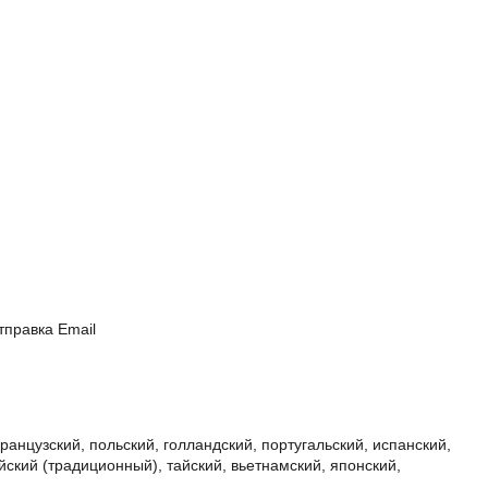
тправка Email
французский, польский, голландский, португальский, испанский,
йский (традиционный), тайский, вьетнамский, японский,