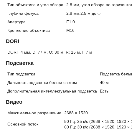
Тип объектива и угол обзора
2.8 мм, угол обзора по горизонтал
Глубина фокуса
2.8 мм,2.5 м до ∞
Апертура
F1.0
Крепление объектива
М16
DORI
DORI
4 мм, D: 77 м, O: 30 м, R: 15 м, I: 7 м
Подсветка
Тип подсветки
Подсветка белы
Дальность подсветки белым светом
40 м
Дополнительная интеллектуальная подсветка
Есть
Видео
Максимальное разрешение
2688 × 1520
50 Гц: 25 к/с (2688 × 1520, 1920 ×
Основной поток
60 Гц: 30 к/с (2688 × 1520, 1920 ×