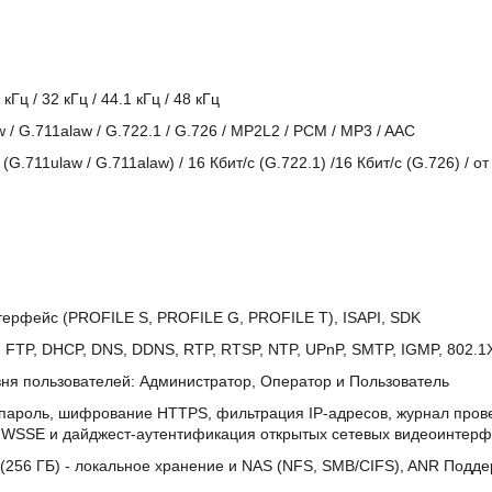
кГц / 32 кГц / 44.1 кГц / 48 кГц
 / G.711alaw / G.722.1 / G.726 / MP2L2 / PCM / MP3 / AAC
G.711ulaw / G.711alaw) / 16 Кбит/с (G.722.1) /16 Кбит/с (G.726) / от
терфейс (PROFILE S, PROFILE G, PROFILE T), ISAPI, SDK
 FTP, DHCP, DNS, DDNS, RTP, RTSP, NTP, UPnP, SMTP, IGMP, 802.1X,
вня пользователей: Администратор, Оператор и Пользователь
пароль, шифрование HTTPS, фильтрация IP-адресов, журнал прове
2, WSSE и дайджест-аутентификация открытых сетевых видеоинтер
256 ГБ) - локальное хранение и NAS (NFS, SMB/CIFS), ANR Поддер