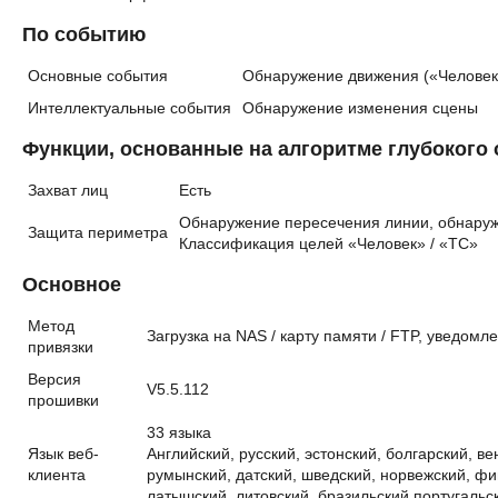
По событию
Основные события
Обнаружение движения («Человек»
Интеллектуальные события
Обнаружение изменения сцены
Функции, основанные на алгоритме глубокого
Захват лиц
Есть
Обнаружение пересечения линии, обнаруже
Защита периметра
Классификация целей «Человек» / «ТС»
Основное
Метод
Загрузка на NAS / карту памяти / FTP, уведомл
привязки
Версия
V5.5.112
прошивки
33 языка
Язык веб-
Английский, русский, эстонский, болгарский, в
клиента
румынский, датский, шведский, норвежский, фин
латышский, литовский, бразильский португальс