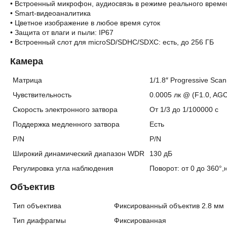
• Встроенный микрофон, аудиосвязь в режиме реального време
• Smart-видеоаналитика
• Цветное изображение в любое время суток
• Защита от влаги и пыли: IP67
• Встроенный слот для microSD/SDHC/SDXC: есть, до 256 ГБ
Камера
Матрица
1/1.8″ Progressive Sc
Чувствительность
0.0005 лк @ (F1.0, AGC 
Скорость электронного затвора
От 1/3 до 1/100000 с
Поддержка медленного затвора
Есть
P/N
P/N
Широкий динамический диапазон WDR
130 дБ
Регулировка угла наблюдения
Поворот: от 0 до 360°,
Объектив
Тип объектива
Фиксированный объектив 2.8 мм
Тип диафрагмы
Фиксированная