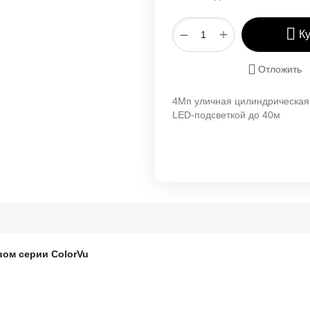
+
−
К
Отложить
4Мп уличная цилиндрическая 
LED-подсветкой до 40м
вом серии ColorVu