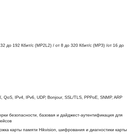
 32 до 192 Кбит/с (MP2L2) / от 8 до 320 Кбит/с (MP3) /от 16 до
 QoS, IPv4, IPv6, UDP, Bonjour, SSL/TLS, PPPoE, SNMP, ARP
рки безопасности, базовая и дайджест-аутентификация для
фейсов
жка карты памяти Hikvision, шифрования и диагностики карты