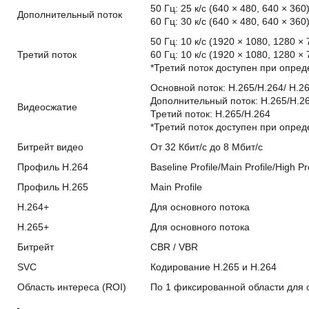
50 Гц: 25 к/с (640 × 480, 640 × 360
Дополнительный поток
60 Гц: 30 к/с (640 × 480, 640 × 360
50 Гц: 10 к/с (1920 × 1080, 1280 × 
Третий поток
60 Гц: 10 к/с (1920 × 1080, 1280 × 
*Третий поток доступен при опред
Основной поток: H.265/H.264/ H.2
Дополнительный поток: H.265/H.
Видеосжатие
Третий поток: H.265/H.264
*Третий поток доступен при опред
Битрейт видео
От 32 Кбит/с до 8 Мбит/с
Профиль H.264
Baseline Profile/Main Profile/High Pro
Профиль H.265
Main Profile
H.264+
Для основного потока
H.265+
Для основного потока
Битрейт
CBR / VBR
SVC
Кодирование H.265 и H.264
Область интереса (ROI)
По 1 фиксированной области для 