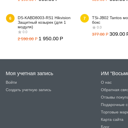
DS-KABD8003-RS1 Hikvision
TSi-JB02 Tantos м
6
7
Защитный козырек (для 1
бокс
модуля)
309.00
0.0
0.0
377.00
Р
1 950.00
Р
2 590.00
Р
Моя учетная запись
ИМ "Восьм
0.0
0.0
Войти
О нас
Создать учетную запись
Обратная свя
Отзывы покуп
Подарочные с
Торговые мар
Карта сайта
Блог