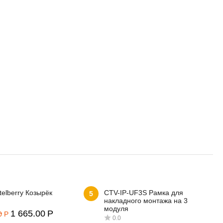
telberry Козырёк
CTV-IP-UF3S Рамка для
5
накладного монтажа на 3
модуля
1 665.00
Р
0
Р