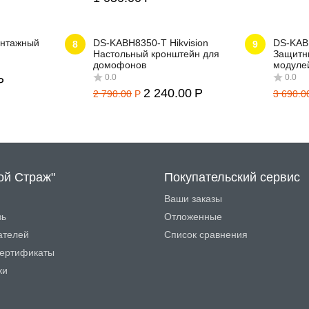
онтажный
DS-KABH8350-T Hikvision
DS-KABD
8
9
Настольный кронштейн для
Защитны
домофонов
модуле
Р
0.0
2 240.00
Р
2 790.00
Р
3 690.0
ой Страж"
Покупательский сервис
0.0
Ваши заказы
зь
Отложенные
ателей
Список сравнения
ертификаты
ки