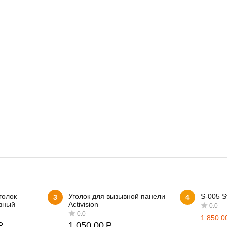
голок
Уголок для вызывной панели
S-005 S
3
4
зный
Activision
1 850.0
Р
1 050.00
Р