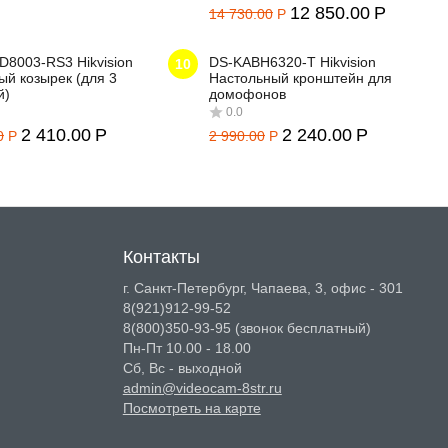
12 850.00
Р
14 730.00
Р
8003-RS3 Hikvision
DS-KABH6320-T Hikvision
10
й козырек (для 3
Настольный кронштейн для
й)
домофонов
0.0
2 410.00
Р
2 240.00
Р
0
Р
2 990.00
Р
0.0
Контакты
0.0
0.0
г. Санкт-Петербург, Чапаева, 3, офис - 301
8(921)912-99-52
8(800)350-93-95
(звонок бесплатный)
Пн-Пт 10.00 - 18.00
Сб, Вс - выходной
admin@videocam-8str.ru
Посмотреть на карте