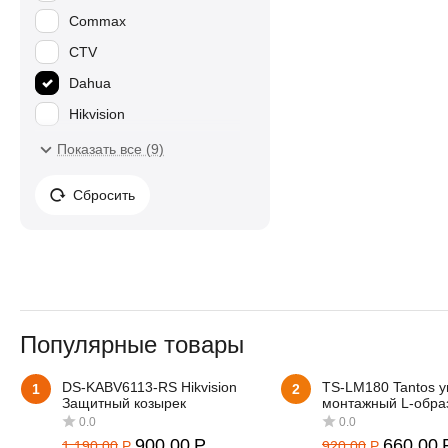
Commax
CTV
Dahua
Hikvision
Stelberry
Показать все (9)
Tantos
Сбросить
Популярные товары
DS-KABV6113-RS Hikvision
TS-LM180 Tantos у
1
2
Защитный козырек
монтажный L-обра
900.00
Р
660.00
1 190.00
Р
920.00
Р