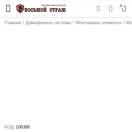
0
Главная
/
Домофонные системы
/
Монтажные элементы
/
Мо
у
у
у
у
КОД:
106386