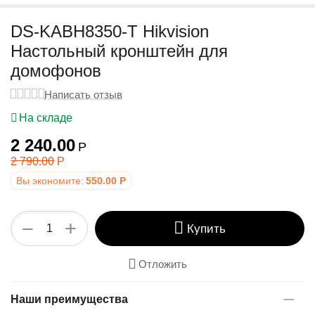
у
DS-KABH8350-T Hikvision
Настольный кронштейн для
домофонов
Написать отзыв
На складе
2 240.00
Р
2 790.00
Р
Вы экономите:
550.00
Р
+
−
Купить
Отложить
Наши преимущества