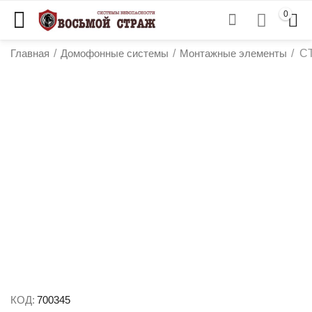
0
Главная
/
Домофонные системы
/
Монтажные элементы
/
CT
у
у
у
у
КОД:
700345