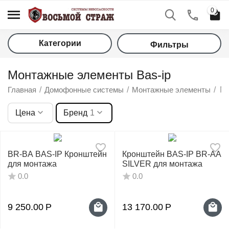
0
Категории
Фильтры
Монтажные элементы Bas-ip
Главная
/
Домофонные системы
/
Монтажные элементы
/
Мо
Цена
Бренд
1
у
BR-BA BAS-IP Кронштейн
Кронштейн BAS-IP BR-AA
для монтажа
SILVER для монтажа
у
0.0
0.0
у
9 250.00
Р
13 170.00
Р
у