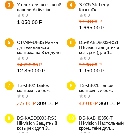
Уголок для вызывной
S-005 Stelberry
3
4
панели Activision
Козырёк
1 050.00
Р
1 850.00
Р
1 665.00
Р
CTV-IP-UF3S Рамка
DS-KABD8003-RS1
5
6
для накладного
Hikvision Защитный
монтажа на 3 модуля
козырек (для 1
0.0
0.0
модуля)
14 730.00
Р
2 590.00
Р
12 850.00
Р
1 950.00
Р
TSi-JB02 Tantos
TSi-JB02L Tantos
7
8
монтажный бокс
монтажный бокс
0.0
0.0
309.00
Р
360.00
Р
377.00
Р
439.00
Р
DS-KABD8003-RS3
DS-KABH8350-T
9
10
Hikvision Защитный
Hikvision Настольный
козырек (для 3
кронштейн для