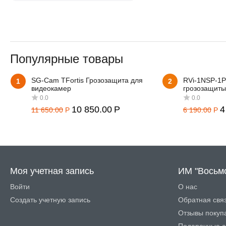
Популярные товары
SG-Cam TFortis Грозозащита для
RVi-1NSP-1P
1
2
видеокамер
грозозащиты
10 850.00
Р
4
11 650.00
Р
6 190.00
Р
0.0
0.0
Моя учетная запись
ИМ "Восьм
Войти
О нас
Создать учетную запись
Обратная свя
Отзывы покуп