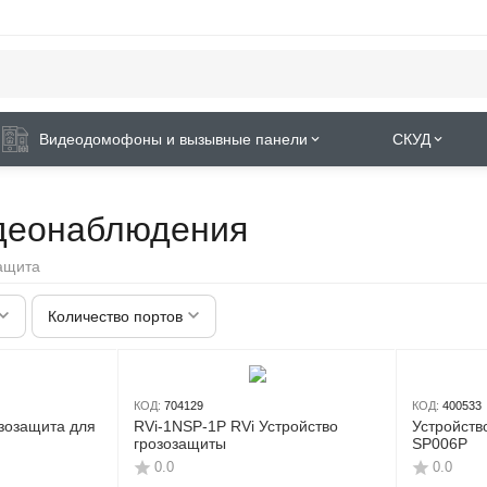
Видеодомофоны и вызывные панели
СКУД
идеонаблюдения
ащита
Количество портов
КОД:
704129
КОД:
400533
зозащита для
RVi-1NSP-1P RVi Устройство
Устройств
грозозащиты
SP006P
0.0
0.0