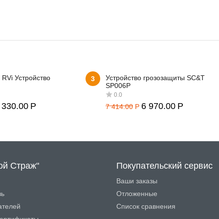
 RVi Устройство
Устройство грозозащиты SC&T
3
SP006P
 330.00
Р
6 970.00
Р
7 414.00
Р
0.0
ой Страж"
Покупательский сервис
Ваши заказы
зь
Отложенные
ателей
Список сравнения