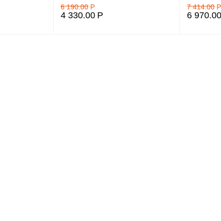
6 190.00
Р
7 414.00
Р
4 330.00
Р
6 970.0