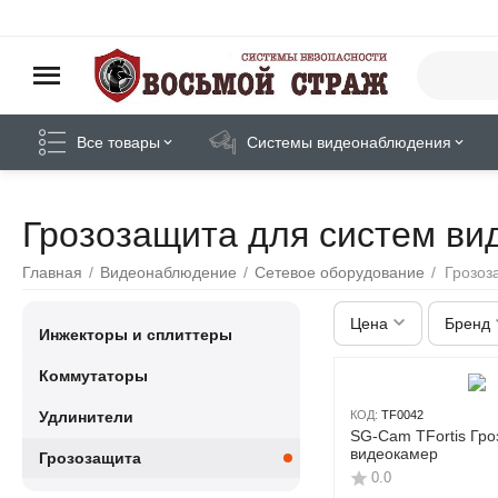
Все товары
Системы видеонаблюдения
Грозозащита для систем в
Главная
/
Видеонаблюдение
/
Сетевое оборудование
/
Грозоз
Цена
Бренд
Инжекторы и сплиттеры
Коммутаторы
Удлинители
КОД:
TF0042
SG-Cam TFortis Гро
видеокамер
Грозозащита
0.0