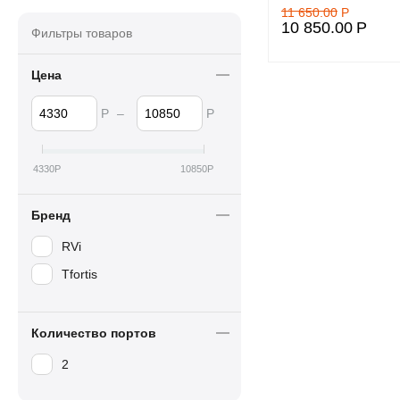
11 650.00
Р
10 850.00
Р
Фильтры товаров
Цена
Р
–
Р
4330
Р
10850
Р
Бренд
RVi
Tfortis
Количество портов
2