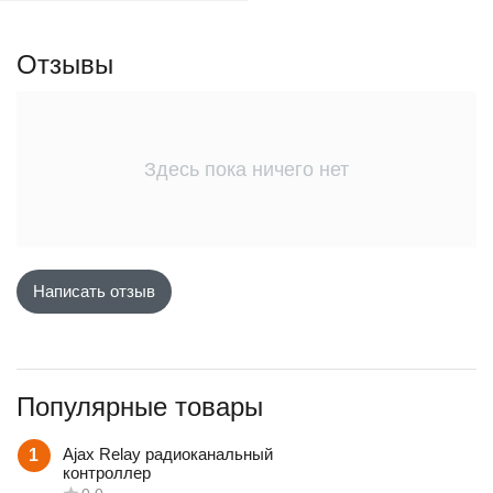
у
Отзывы
Здесь пока ничего нет
Написать отзыв
Популярные товары
Ajax Relay радиоканальный
1
контроллер