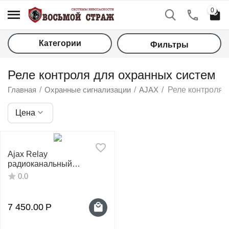
0
Категории
Фильтры
Реле контроля для охранных систем
Главная
/
Охранные сигнализации
/
AJAX
/
Реле контроля
Цена
у
Ajax Relay
радиоканальный
у
контроллер
0.0
у
7 450.00
Р
у