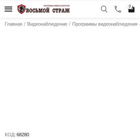
0
Главная
/
Видеонаблюдение
/
Программы видеонаблюдения
у
у
у
у
КОД:
68280