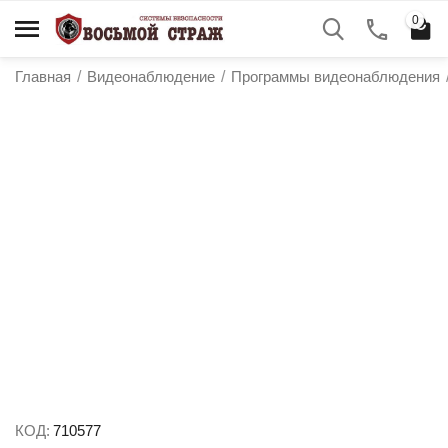
0
Главная
/
Видеонаблюдение
/
Программы видеонаблюдения
у
у
у
у
КОД:
710577