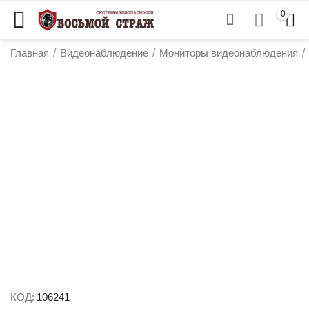
0
Главная
/
Видеонаблюдение
/
Мониторы видеонаблюдения
/
у
у
у
у
КОД:
106241