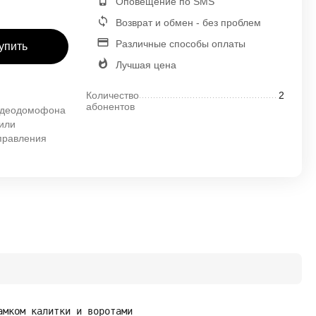
Оповещение по SMS
Возврат и обмен - без проблем
Различные способы оплаты
упить
Лучшая цена
Количество
2
абонентов
видеодомофона
 или
правления
амком калитки и воротами