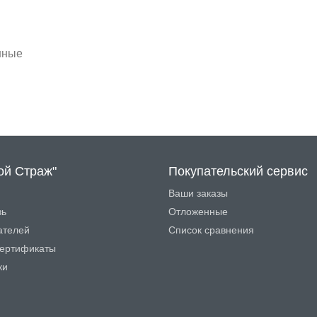
нные
ой Страж"
Покупательский сервис
Ваши заказы
зь
Отложенные
ателей
Список сравнения
ертификаты
ки