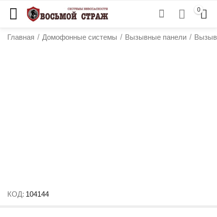
0
Главная
/
Домофонные системы
/
Вызывные панели
/
Вызыв
у
у
у
КОД:
104144
у