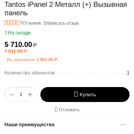
у
Tantos iPanel 2 Металл (+) Вызывная
панель
5
Отзывов: 1
Написать отзыв
На складе
5 710.00
Р
7 611.00
Р
Вы экономите:
1 901.00
Р
Количество абонентов
1
+
−
Купить
Отложить
Наши преимущества