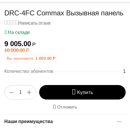
у
DRC-4FC Commax Вызывная панель
Написать отзыв
На складе
9 005.00
Р
10 008.00
Р
Вы экономите:
1 003.00
Р
Количество абонентов
1
+
−
Купить
Отложить
Наши преимущества