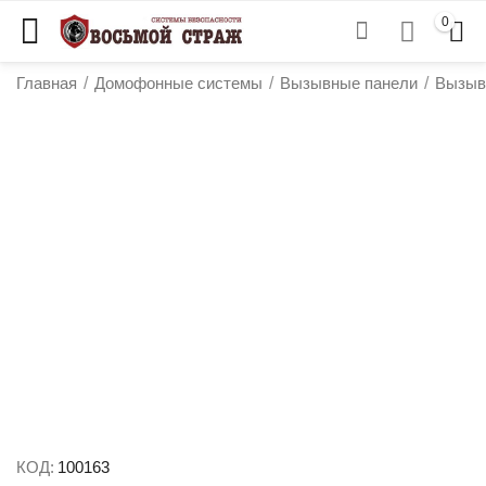
0
Главная
/
Домофонные системы
/
Вызывные панели
/
Вызыв
у
у
у
у
КОД:
100163