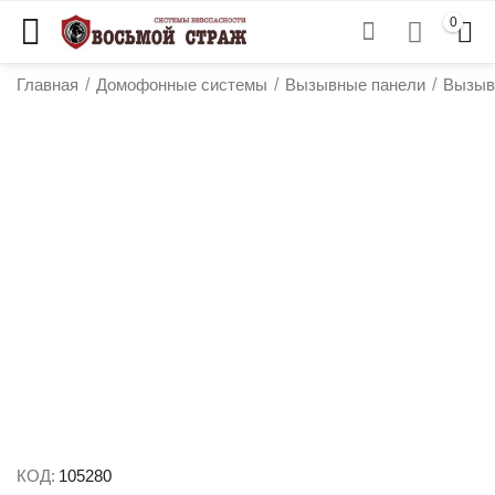
0
Главная
/
Домофонные системы
/
Вызывные панели
/
Вызыв
у
у
у
у
КОД:
105280