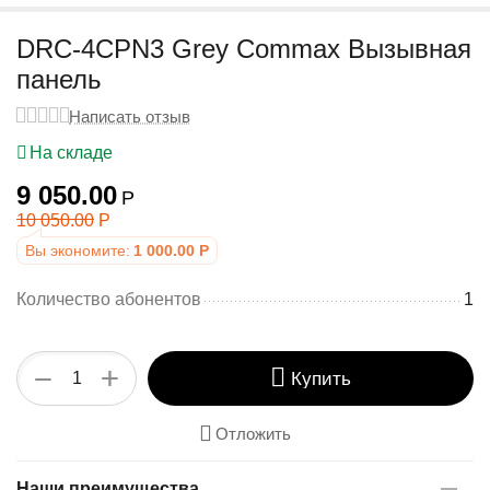
у
DRC-4CPN3 Grey Commax Вызывная
панель
Написать отзыв
На складе
9 050.00
Р
10 050.00
Р
Вы экономите:
1 000.00
Р
Количество абонентов
1
+
−
Купить
Отложить
Наши преимущества