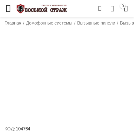
0
Главная
/
Домофонные системы
/
Вызывные панели
/
Вызыв
у
у
у
у
КОД:
104764