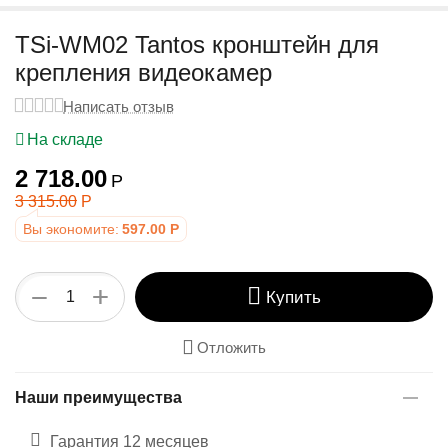
у
TSi-WM02 Tantos кронштейн для
крепления видеокамер
Написать отзыв
На складе
2 718.00
Р
3 315.00
Р
Вы экономите:
597.00
Р
+
−
Купить
Отложить
Наши преимущества
Гарантия 12 месяцев