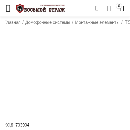
0
Главная
/
Домофонные системы
/
Монтажные элементы
/
TS
у
у
у
у
КОД:
703904