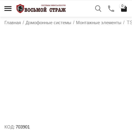
0
Главная
/
Домофонные системы
/
Монтажные элементы
/
TS
у
у
у
у
КОД:
703901