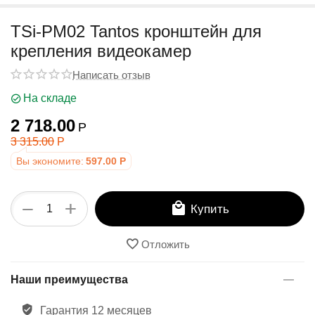
у
TSi-PM02 Tantos кронштейн для
крепления видеокамер
Написать отзыв
На складе
2 718.00
Р
3 315.00
Р
Вы экономите:
597.00
Р
+
−
Купить
Отложить
Наши преимущества
Гарантия 12 месяцев