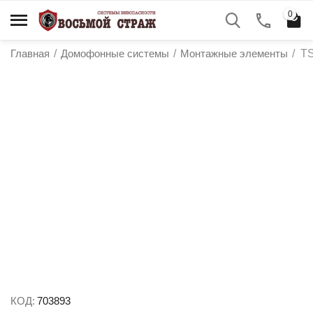
0
Главная
/
Домофонные системы
/
Монтажные элементы
/
TS
у
у
у
у
КОД:
703893