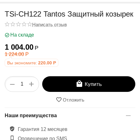
у
TSi-CH122 Tantos Защитный козырек
Написать отзыв
На складе
1 004.00
Р
1 224.00
Р
Вы экономите:
220.00
Р
+
−
Купить
Отложить
Наши преимущества
Гарантия 12 месяцев
Оповещение по SMS