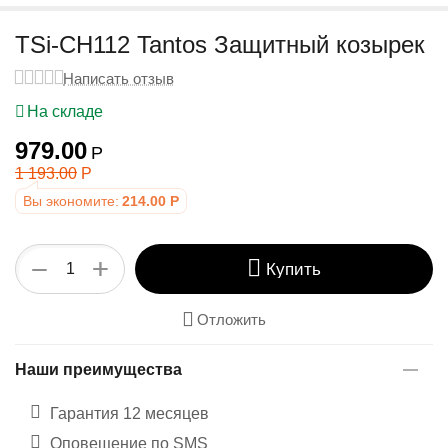
у
TSi-CH112 Tantos Защитный козырек
Написать отзыв
На складе
979.00
Р
1 193.00
Р
Вы экономите:
214.00
Р
+
−
Купить
Отложить
Наши преимущества
Гарантия 12 месяцев
Оповещение по SMS