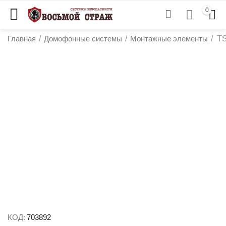
0
Главная
/
Домофонные системы
/
Монтажные элементы
/
TS
у
у
у
у
КОД:
703892