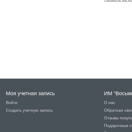
Моя учетная запись
ИМ "Восьм
Войти
О нас
Создать учетную запись
Обратная свя
Отзывы покуп
Подарочные с