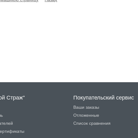
ой Страж"
Покупательский сервис
Ваши заказы
зь
Отложенные
ателей
Список сравнения
ертификаты