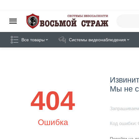
Все товары
Системы видеонаблюдения
Извинит
Мы не с
404
Запрашиваема
Ошибка
Код ошибки: 
Перейти на д