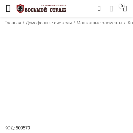
0
Главная
/
Домофонные системы
/
Монтажные элементы
/
Ко
у
у
у
у
КОД:
500570