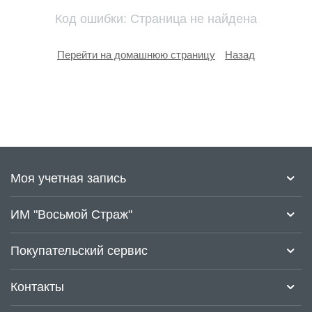
у
Код ошибки: Страница не найдена
Перейти на домашнюю страницу
Назад
Моя учетная запись
ИМ "Восьмой Страж"
Покупательский сервис
Контакты