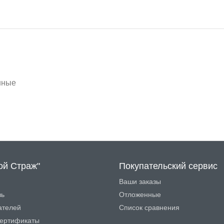
нные
ой Страж"
Покупательский сервис
Ваши заказы
зь
Отложенные
ателей
Список сравнения
ертификаты