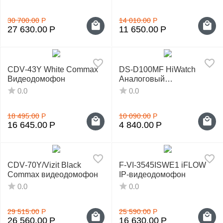
30 700.00
Р
14 010.00
Р
27 630.00
Р
11 650.00
Р
CDV‑43Y White Commax
DS-D100MF HiWatch
Видеодомофон
Аналоговый
видеодомофон
0.0
0.0
18 495.00
Р
10 090.00
Р
16 645.00
Р
4 840.00
Р
CDV‑70Y/Vizit Black
F-VI-3545ISWE1 iFLOW
Commax видеодомофон
IP-видеодомофон
0.0
0.0
29 515.00
Р
25 590.00
Р
26 560.00
Р
16 630.00
Р