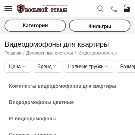
0
Категории
Фильтры
Видеодомофоны для квартиры
Главная
/
Домофонные системы
/
Видеодомофоны
Цена
Бренд
Наличие трубки
Разме
у
Комплекты видеодомофонов для квартиры
у
Видеодомофоны цветные
у
IP видеодомофоны
у
Commax - недорого