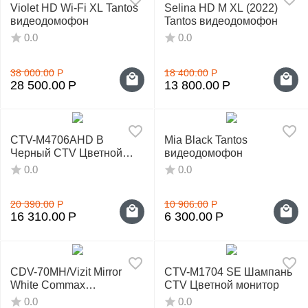
Violet HD Wi-Fi XL Tantos
Selina HD M XL (2022)
видеодомофон
Tantos видеодомофон
0.0
0.0
38 000.00
Р
18 400.00
Р
28 500.00
Р
13 800.00
Р
CTV-M4706AHD B
Mia Black Tantos
Черный CTV Цветной
видеодомофон
монитор
0.0
0.0
20 390.00
Р
10 906.00
Р
16 310.00
Р
6 300.00
Р
CDV-70MH/Vizit Mirror
CTV-M1704 SE Шампань
White Commax
CTV Цветной монитор
Видеодомофон
0.0
0.0