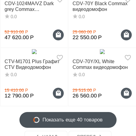
CDV-1024MA/VZ Dark
CDV‑70Y Black Commax
grey Commax
видеодомофон
Видеодомофон
0.0
0.0
52 910.00
Р
25 060.00
Р
47 620.00
Р
22 550.00
Р
СTV-M1701 Plus Графит
CDV‑70Y/XL White
CTV Видеодомофон
Commax видеодомофон
0.0
0.0
15 410.00
Р
29 515.00
Р
12 790.00
Р
26 560.00
Р
Показать еще 40 товаров