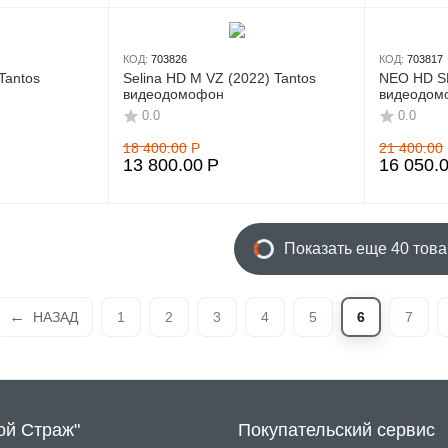
КОД:
703826
КОД:
703817
 Tantos
Selina HD M VZ (2022) Tantos
NEO HD SE
видеодомофон
видеодом
0.0
0.0
18 400.00
Р
21 400.00
13 800.00
Р
16 050.
Показать еще 40 тов
НАЗАД
1
2
3
4
5
6
7
ой Страж"
Покупательский сервис