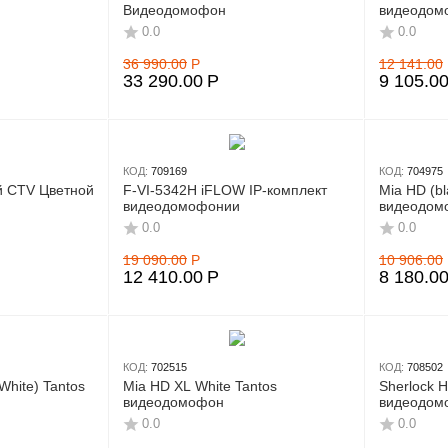
Видеодомофон
видеодом
0.0
0.0
36 990.00
Р
12 141.00
33 290.00
Р
9 105.0
КОД:
709169
КОД:
704975
й CTV Цветной
F-VI-5342H iFLOW IP-комплект
Mia HD (bl
видеодомофонии
видеодом
0.0
0.0
19 090.00
Р
10 906.00
12 410.00
Р
8 180.0
КОД:
702515
КОД:
708502
White) Tantos
Mia HD XL White Tantos
Sherlock H
видеодомофон
видеодом
0.0
0.0