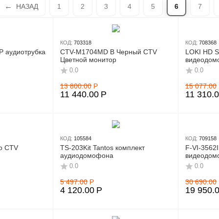
НАЗАД
1
2
3
4
5
6
7
КОД:
703318
КОД:
708368
P аудиотрубка
CTV-M1704MD B Черный CTV
LOKI HD S
Цветной монитор
видеодом
0.0
0.0
13 800.00
Р
15 077.00
11 440.00
Р
11 310.
КОД:
105584
КОД:
709158
о CTV
TS-203Kit Tantos комплект
F-VI-3562
аудиодомофона
видеодом
0.0
0.0
5 497.00
Р
30 690.00
4 120.00
Р
19 950.