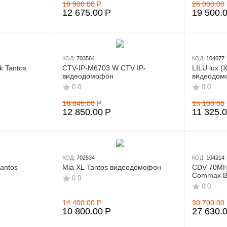
16 900.00
Р
26 000.00
12 675.00
Р
19 500.
КОД:
703564
КОД:
104077
k Tantos
CTV-IP-M6703 W CTV IP-
LILU lux (
видеодомофон
видеодом
0.0
0.0
16 845.00
Р
15 100.00
12 850.00
Р
11 325.
КОД:
702534
КОД:
104214
antos
Mia XL Tantos видеодомофон
CDV-70MH/
Commax 
0.0
0.0
14 400.00
Р
30 700.00
10 800.00
Р
27 630.