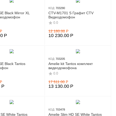
КОД:
703290
E Black Mirror XL
СTV-M1701 S Графит CTV
идеодомофон
Видеодомофон
0.0
Р
12 180.00
Р
00
Р
10 230.00
Р
КОД:
703205
SE Black Tantos
Amelie kit Tantos комплект
офон
видеодомофона
0.0
Р
17 511.00
Р
0
Р
13 130.00
Р
КОД:
703478
 SE White Tantos
Amelie Slim HD SE White Tantos