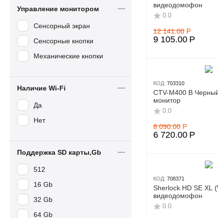
видеодомофон
Управление монитором
0.0
Сенсорный экран
12 141.00
Р
9 105.00
Р
Сенсорные кнопки
Механические кнопки
КОД:
703310
Наличие Wi-Fi
CTV-M400 B Черны
монитор
Да
0.0
Нет
8 090.00
Р
6 720.00
Р
Поддержка SD карты,Gb
512
КОД:
708371
16 Gb
Sherlock HD SE XL (
видеодомофон
32 Gb
0.0
64 Gb