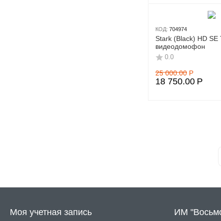
КОД:
704974
Stark (Black) HD SE
видеодомофон
0.0
25 000.00
Р
18 750.00
Р
Моя учетная запись
ИМ "Восьм