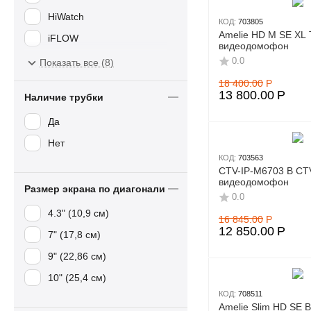
HiWatch
КОД:
703805
Amelie HD M SE XL 
iFLOW
видеодомофон
Tantos
0.0
Показать все (8)
18 400.00
Р
13 800.00
Р
Наличие трубки
Да
Нет
КОД:
703563
CTV-IP-M6703 B CTV
видеодомофон
Размер экрана по диагонали
0.0
4.3" (10,9 см)
16 845.00
Р
12 850.00
Р
7" (17,8 см)
9" (22,86 см)
10" (25,4 см)
КОД:
708511
Amelie Slim HD SE B