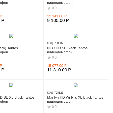
офон
видеодомофон
0.0
Р
12 141.00
Р
0
Р
9 105.00
Р
КОД:
708507
ack) Tantos
NEO HD SE Black Tantos
офон
видеодомофон
0.0
Р
15 077.00
Р
0
Р
11 310.00
Р
КОД:
708527
D SE XL Black Tantos
Marilyn HD Wi-Fi s XL Black Tantos
офон
видеодомофон
0.0