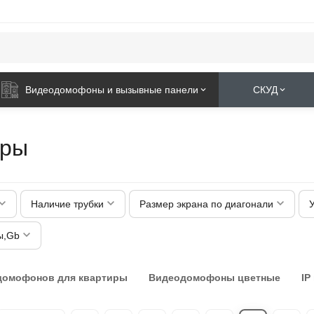
Видеодомофоны и вызывные панели
СКУД
иры
Наличие трубки
Размер экрана по диагонали
ы,Gb
домофонов для квартиры
Видеодомофоны цветные
IP