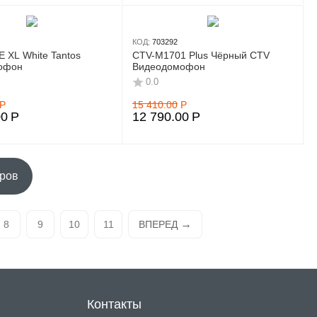
КОД:
703292
 XL White Tantos
СTV-M1701 Plus Чёрный CTV
офон
Видеодомофон
0.0
Р
15 410.00
Р
00
Р
12 790.00
Р
аров
8
9
10
11
ВПЕРЕД
Контакты