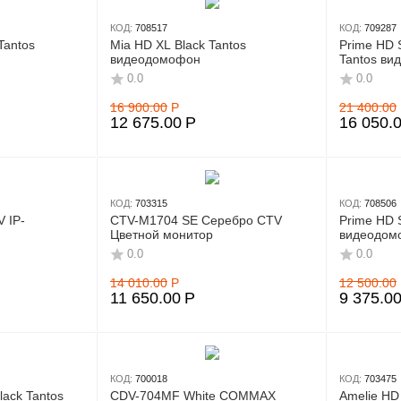
КОД:
708517
КОД:
709287
Tantos
Mia HD XL Black Tantos
Prime HD S
видеодомофон
Tantos в
0.0
0.0
16 900.00
Р
21 400.00
12 675.00
Р
16 050.
КОД:
703315
КОД:
708506
 IP-
CTV-M1704 SE Серебро CTV
Prime HD 
Цветной монитор
видеодом
0.0
0.0
14 010.00
Р
12 500.00
11 650.00
Р
9 375.0
КОД:
700018
КОД:
703475
lack Tantos
CDV-704MF White COMMAX
Amelie HD