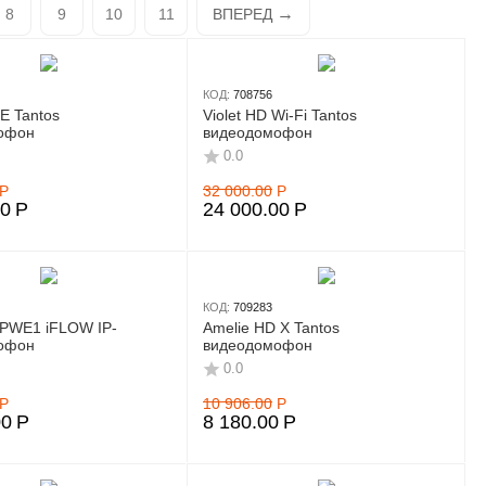
8
9
10
11
ВПЕРЕД
КОД:
708756
E Tantos
Violet HD Wi-Fi Tantos
офон
видеодомофон
0.0
Р
32 000.00
Р
00
Р
24 000.00
Р
КОД:
709283
IPWE1 iFLOW IP-
Amelie HD X Tantos
офон
видеодомофон
0.0
Р
10 906.00
Р
00
Р
8 180.00
Р