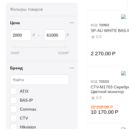
Фильтры товаров
Цена
КОД:
700863
SP-AU WHITE BAS-I
Р
–
Р
0.0
2 270.00
Р
2000
Р
61000
Р
Бренд
КОД:
703320
CTV-M1703 Серебр
ATIX
Цветной монитор
0.0
BAS-IP
12 210.00
Р
Commax
10 170.00
Р
CTV
Hikvision