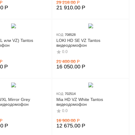
Р
29 216.00
Р
00
Р
21 910.00
Р
КОД:
708528
XL или VZ) Tantos
LOKI HD SE VZ Tantos
офон
видеодомофон
0.0
Р
21 400.00
Р
00
Р
16 050.00
Р
КОД:
702514
XL Mirror Grey
Mia HD VZ White Tantos
Видеодомофон
видеодомофон
0.0
Р
16 900.00
Р
00
Р
12 675.00
Р