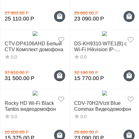
27 903.00
Р
25 660.00
Р
25 110.00
Р
23 090.00
Р
CTV-DP4106AHD Белый
DS-KH9310-WTE1(B) с
CTV Комплект домофона
Wi-Fi Hikvision IP-
видеодомофон
0.0
0.0
37 610.00
Р
32 190.00
Р
31 500.00
Р
15 770.00
Р
Rocky HD Wi-Fi Black
CDV-70H2/Vizit Blue
Tantos видеодомофон
Commax Видеодомофон
0.0
0.0
20 500.00
Р
25 660.00
Р
15 375.00
Р
23 090.00
Р