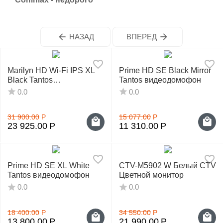
у
НАЗАД
ВПЕРЕД
Marilyn HD Wi-Fi IPS XL
Prime HD SE Black Mirror
Black Tantos
Tantos видеодомофон
видеодомофон
0.0
0.0
31 900.00
Р
15 077.00
Р
23 925.00
Р
11 310.00
Р
Prime HD SE XL White
CTV-M5902 W Белый CTV
Tantos видеодомофон
Цветной монитор
0.0
0.0
18 400.00
Р
34 550.00
Р
13 800.00
Р
21 990.00
Р