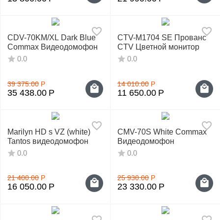
CDV-70KM/XL Dark Blue
CTV-M1704 SE Прованс
Commax Видеодомофон
CTV Цветной монитор
0.0
0.0
39 375.00
Р
14 010.00
Р
35 438.00
Р
11 650.00
Р
Marilyn HD s VZ (white)
CMV-70S White Commax
Tantos видеодомофон
Видеодомофон
0.0
0.0
21 400.00
Р
25 930.00
Р
16 050.00
Р
23 330.00
Р