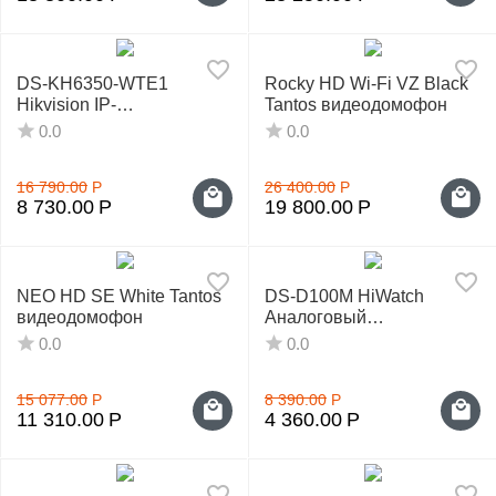
DS-KH6350-WTE1
Rocky HD Wi-Fi VZ Black
Hikvision IP-
Tantos видеодомофон
видеодомофон
0.0
0.0
16 790.00
Р
26 400.00
Р
8 730.00
Р
19 800.00
Р
NEO HD SE White Tantos
DS-D100M HiWatch
видеодомофон
Аналоговый
видеодомофон
0.0
0.0
15 077.00
Р
8 390.00
Р
11 310.00
Р
4 360.00
Р