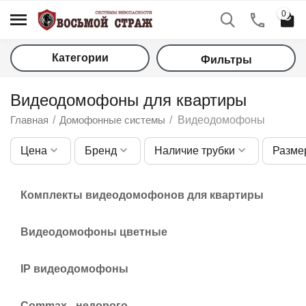
0
Категории
Фильтры
Видеодомофоны для квартиры
Главная
/
Домофонные системы
/
Видеодомофоны
Цена
Бренд
Наличие трубки
Разме
у
Комплекты видеодомофонов для квартиры
у
Видеодомофоны цветные
у
IP видеодомофоны
у
Commax - недорого